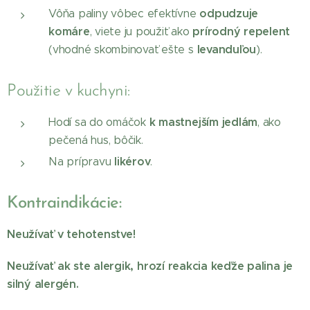
odpudzuje
Vôňa paliny vôbec efektívne
komáre
prírodný repelent
, viete ju použiť ako
levanduľou
(vhodné skombinovať ešte s
).
Použitie v kuchyni:
k mastnejším jedlám
Hodí sa do omáčok
, ako
pečená hus, bôčik.
likérov
Na prípravu
.
Kontraindikácie:
Neužívať v tehotenstve!
Neužívať ak ste alergik, hrozí reakcia keďže palina je
silný alergén.