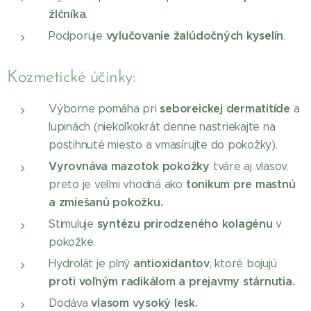
žlčníka
.
vylučovanie žalúdočných kyselín
Podporuje
.
Kozmetické účinky:
seboreickej dermatitíde
Výborne pomáha pri
a
lupinách (niekoľkokrát denne nastriekajte na
postihnuté miesto a vmasírujte do pokožky).
Vyrovnáva mazotok pokožky
tváre aj vlasov,
tonikum pre mastnú
preto je veľmi vhodná ako
a zmiešanú pokožku.
syntézu prirodzeného kolagénu
Stimuluje
v
pokožke.
antioxidantov
Hydrolát je plný
, ktoré bojujú
proti voľným radikálom a prejavmy stárnutia.
vlasom vysoký lesk.
Dodáva