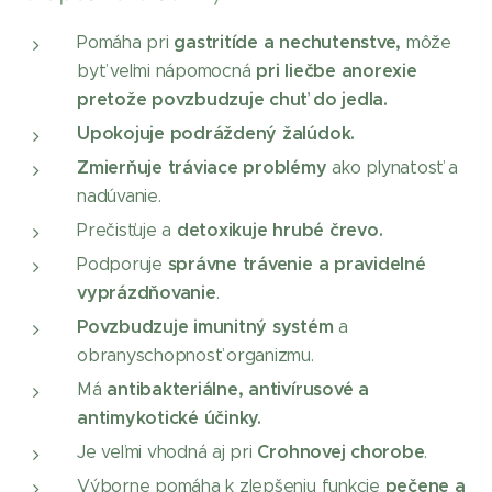
gastritíde a nechutenstve,
Pomáha pri
môže
pri liečbe anorexie
byť veľmi nápomocná
pretože povzbudzuje chuť do jedla.
Upokojuje podráždený žalúdok.
Zmierňuje tráviace problémy
ako plynatosť a
nadúvanie.
detoxikuje hrubé črevo.
Prečisťuje a
správne trávenie a pravidelné
Podporuje
vyprázdňovanie
.
Povzbudzuje imunitný systém
a
obranyschopnosť organizmu.
antibakteriálne, antivírusové a
Má
antimykotické účinky.
Crohnovej chorobe
Je veľmi vhodná aj pri
.
pečene a
Výborne pomáha k zlepšeniu funkcie