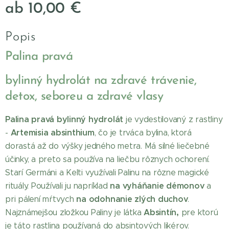
ab
10,00
€
Popis
Palina pravá hydrolát
Palina pravá
bylinný hydrolát na zdravé trávenie,
detox, seboreu a zdravé vlasy
Palina pravá bylinný hydrolát
je vydestilovaný z rastliny
Artemisia absinthium
-
, čo je trváca bylina, ktorá
dorastá až do výšky jedného metra. Má silné liečebné
účinky, a preto sa používa na liečbu rôznych ochorení.
Starí Germáni a Kelti využívali Palinu na rôzne magické
na vyháňanie démonov
rituály. Používali ju napríklad
a
na odohnanie zlých duchov
pri pálení mŕtvych
.
Absintín,
Najznámejšou zložkou Paliny je látka
pre ktorú
je táto rastlina používaná do absintových likérov.