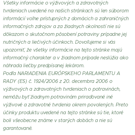
Všetky informácie o výživových a zdravotných
tvrdeniach uvedené na našich stránkach sú len súborom
informácií voľne prístupných z domácich a zahraničných
informačných zdrojov a za žiadnych okolností nie sú
dôkazom o skutočnom pôsobení potraviny prípadne jej
nutričných a liečivých účinkoch. Dovoľujeme si vás
upozorniť, že všetky informácie na tejto stránke majú
informačný charakter a v žiadnom prípade neslúžia ako
náhrada liečby predpísanej lekárom.
Podľa NARIADENIA EURÓPSKEHO PARLAMENTU A
RADY (ES) č. 1924/2006 z 20. decembra 2006 o
výživových a zdravotných tvrdeniach o potravinách,
nemôžu byť žiadnym potravinám priraďované iné
výživové a zdravotné tvrdenia okrem povolených. Preto
účinky produktu uvedené na tejto stránke sú tie, ktoré
boli všeobecne známe v starých dobách a nie sú
garantované.