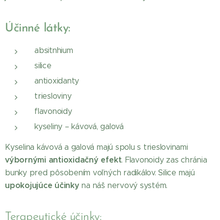
Účinné látky:
absitnhium
silice
antioxidanty
triesloviny
flavonoidy
kyseliny – kávová, galová
Kyselina kávová a galová majú spolu s trieslovinami
výbornými antioxidačný efekt
. Flavonoidy zas chránia
bunky pred pôsobením voľných radikálov. Silice majú
upokojujúce účinky
na náš nervový systém.
Terapeutické účinky: