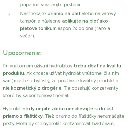
prípadne vmasírujte prstami
priamo na pleť
Nastriekajte
alebo na vatový
aplikujte na pleť ako
tampón a následne
pleťové tonikum
aspoň 2x do dňa (ráno a
večer).
Upozornenie:
treba dbať na kvalitu
Pri vnútornom užívaní hydrolátov
produktu
. Ak chcete užívať hydrolát vnútorne, či s ním
variť, musíte si byť istý, že používate kvalitný produkt a
nie kozmetický z drogérie
. Tie obsahujú konzervanty,
ktoré by sa konzumovať nemali.
nikdy nepite alebo nenalievajte si do úst
Hydrolát
priamo z fľaštičky
. Tiež priamo do fľaštičky nenamáčajte
prsty. Mohli by ste hydrolát kontaminovať baktériami,