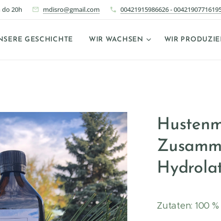
 do 20h
mdisro@gmail.com
00421915986626 - 0042190771619
NSERE GESCHICHTE
WIR WACHSEN
WIR PRODUZI
Hustenmi
Zusamme
Hydrola
Zutaten: 100 %