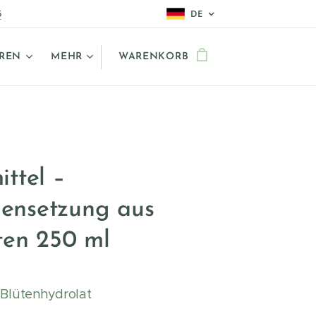
5
DE
EREN
MEHR
WARENKORB
ttel –
nsetzung aus
ten 250 ml
 Blütenhydrolat