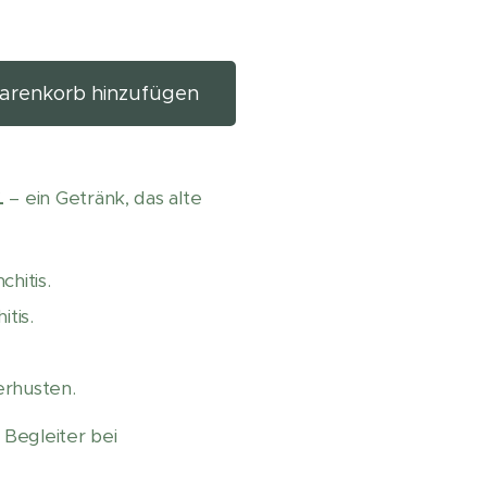
renkorb hinzufügen
Ľ
– ein Getränk, das alte
hitis.
tis.
rhusten.
 Begleiter bei