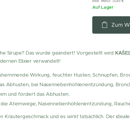
exkl. MwSt. 13,45 €
Auf Lager
Zum Wa
che Sirupe? Das wurde geändert! Vorgestellt wird
KAŠE
dernen Elixier verwandelt!
hemmende Wirkung, feuchter Husten, Schnupfen, Bronc
das Abhusten, bei Nasennebenhöhlenentzündung, Bronchi
leim und fördert das Abhusten.
 die Atemwege, Nasennebenhöhlenentzündung, Rauche
nen Kräutergeschmack und es
wirkt
tatsächlich. Der ideale