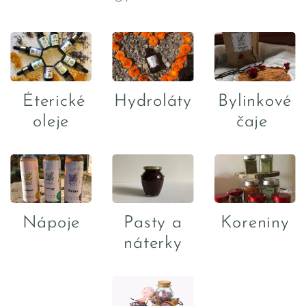
Éterické
Hydroláty
Bylinkové
oleje
čaje
Nápoje
Pasty a
Koreniny
náterky