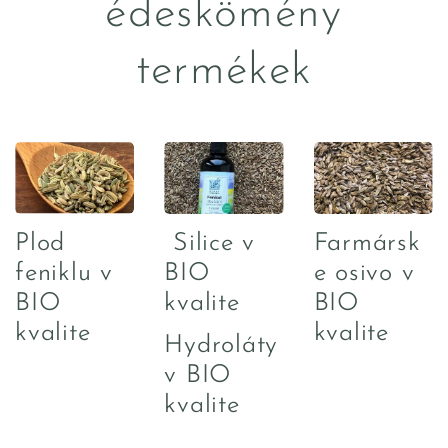
édeskömény
termékek
Plod
Silice v
Farmársk
feniklu v
BIO
e osivo v
BIO
kvalite
BIO
kvalite
kvalite
Hydroláty
v BIO
kvalite