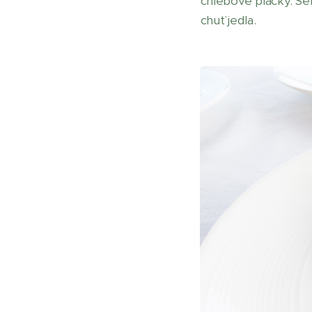
chlebové placky. Se
chuť jedla.