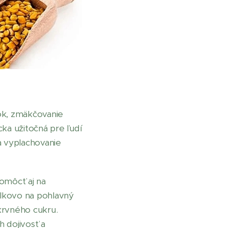
nok, zmäkčovanie
ka užitočná pre ľudí
na vyplachovanie
omôcť aj na
elkovo na pohlavný
krvného cukru.
 dojivosť a