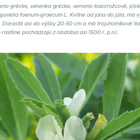
no grécke, senenka grécka, semeno kozorožcové, pískav
rigonella foenum-graecum L. Kvitne od júna do júla, má 
orastá asi do výšky 20-50 cm a má trojuholníkové listy
 rastline pochádzajú z obdobia asi 1500 r. p.n.l.