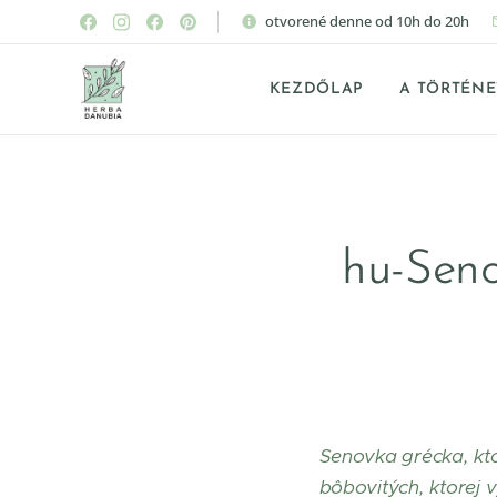
otvorené denne od 10h do 20h
KEZDŐLAP
A TÖRTÉN
hu-Seno
S
enovka grécka, ktor
bôbovitých, ktorej