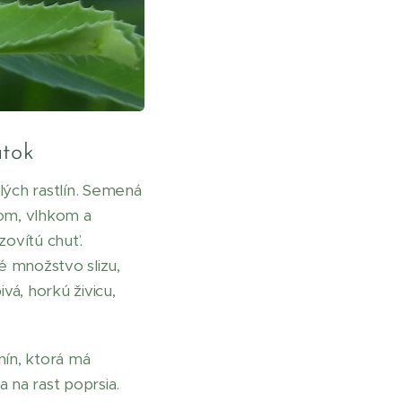
átok
lých rastlín. Semená
lom, vlhkom a
zovítú chuť.
 množstvo slizu,
vá, horkú živicu,
ín, ktorá má
 na rast poprsia.