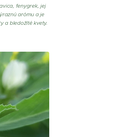
ica, fenygrek, jej
výraznú arómu a je
 a bledožlté kvety.