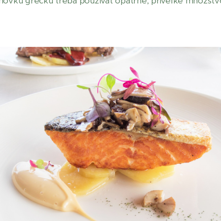
novku grécku treba používať opatrne, priveľké množstvo