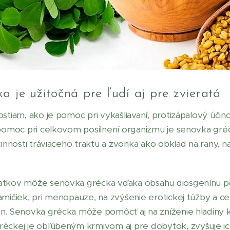
a je užitočná pre ľudí aj pre zvieratá
ostiam, ako je pomoc pri vykašliavaní, protizápalový úči
 pomoc pri celkovom posilnení organizmu je senovka gréc
činnosti tráviaceho traktu a zvonka ako obklad na rany, 
atkov môže senovka grécka vďaka obsahu diosgenínu p
amičiek, pri menopauze, na zvýšenie erotickej túžby a c
n. Senovka grécka môže pomôcť aj na zníženie hladiny 
éckej je obľúbeným krmivom aj pre dobytok, zvyšuje ich