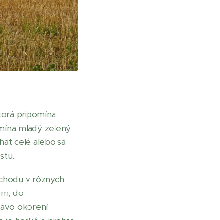
torá pripomína
omína mladý zelený
hať celé alebo sa
stu.
ýchodu v rôznych
om, do
mavo okorení