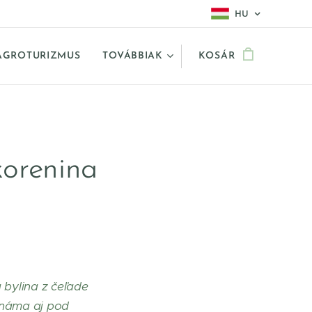
HU
AGROTURIZMUS
TOVÁBBIAK
KOSÁR
korenina
á bylina z čeľade
známa aj pod