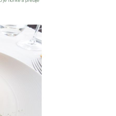
 je horké a prebije