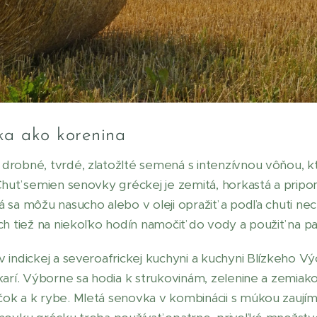
ka ako korenina
robné, tvrdé, zlatožlté semená s intenzívnou vôňou, k
Chuť semien senovky gréckej je zemitá, horkastá a prip
 sa môžu nasucho alebo v oleji opražiť a podľa chuti nec
ch tiež na niekoľko hodín namočiť do vody a použiť na pa
 indickej a severoafrickej kuchyni a kuchyni Blízkeho V
karí. Výborne sa hodia k strukovinám, zelenine a zemiak
ok a k rybe. Mletá senovka v kombinácii s múkou zaují