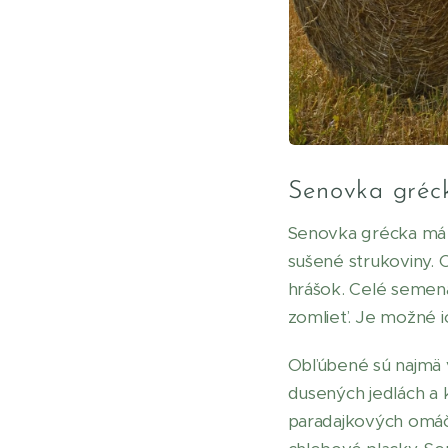
Senovka gréc
Senovka grécka má d
sušené strukoviny. 
hrášok. Celé semená
zomlieť. Je možné i
Obľúbené sú najmä v
dusených jedlách a 
paradajkových omáč