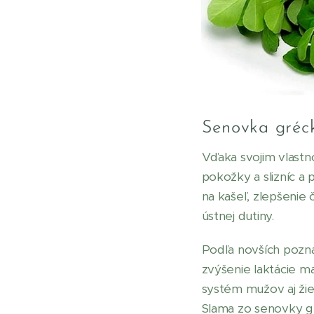
Senovka gréck
Vďaka svojim vlastn
pokožky a slizníc a
na kašeľ, zlepšenie 
ústnej dutiny.
Podľa novších pozn
zvýšenie laktácie m
systém mužov aj žie
Slama zo senovky gr