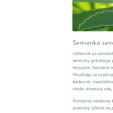
Semienka sen
Úžitkové sú semená 
senovky gréckej je 
hmyzom. Semená majú
Používajú sa rozdrv
bielkovín, mastného o
cholin, éterický olej,
Pomerne nedávno bo
priaznivý účinok na