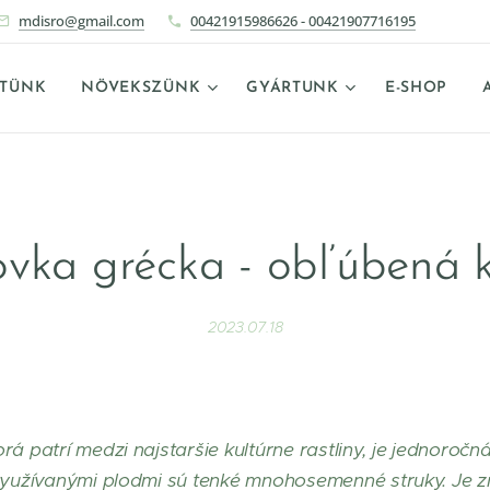
mdisro@gmail.com
00421915986626 - 00421907716195
ETÜNK
NÖVEKSZÜNK
GYÁRTUNK
E-SHOP
vka grécka - obľúbená 
2023.07.18
á patrí medzi najstaršie kultúrne rastliny, je jednoročn
 využívanými plodmi sú tenké mnohosemenné struky. Je 