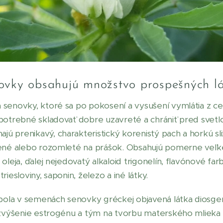
ovky obsahujú množstvo prospešných l
senovky, ktoré sa po pokosení a vysušení vymlátia z ce
potrebné skladovať dobre uzavreté a chrániť pred svet
 prenikavý, charakteristický korenistý pach a horkú sli
ené alebo rozomleté na prášok. Obsahujú pomerne veľké
leja, ďalej nejedovatý alkaloid trigonelín, flavónové farbi
 triesloviny, saponin, železo a iné látky.
la v semenách senovky gréckej objavená látka diosgen
 zvýšenie estrogénu a tým na tvorbu materského mlieka a