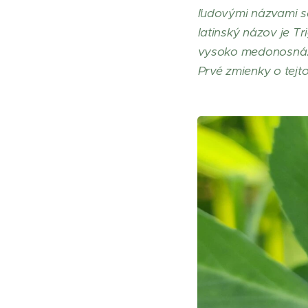
ľudovými názvami se
latinský názov je T
vysoko medonosná. D
Prvé zmienky o tejto