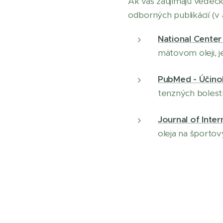
Ak vás zaujímajú vedeck
odborných publikácií (v a
National Center
mätovom oleji, j
PubMed - Účinok
tenzných bolestí
Journal of Inter
oleja na športov