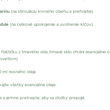
arínu
(na stimuláciu krvného obehu a prehriatie).
ndule
(na celkové upokojenie a uvoľnenie kŕčov).
tú fľaštičku z tmavého skla (tmavé sklo chráni esenciálne 
svetlom).
0 ml nosného oleja.
ajte všetky esenciálne oleje.
e a jemne pretrepte, aby sa zložky prepojili.