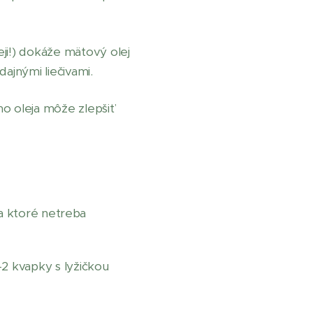
eji!) dokáže mätový olej
ajnými liečivami.
ho oleja môže zlepšiť
na ktoré netreba
–2 kvapky s lyžičkou