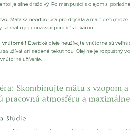
ntol je silne dráždivý. Po manipulácii s olejom si poriadn
tvo:
Mäta sa neodporúča pre dojčatá a malé deti (môže o
sa mali o jej používaní poradiť s lekárom.
e vnútorné !
Éterické oleje neužívajte vnútorne sú veľmi 
 sa užívať ani riedené tekutinou. Olej nie je rozpustný vo
 vnútorné užívanie.
éra:
Skombinujte mätu s yzopom a
ú pracovnú atmosféru a maximálne
a štúdie