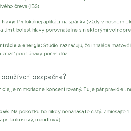
vého čreva (IBS).
 hlavy:
Pri lokálnej aplikácii na spánky (vždy v nosnom ol
 a tlmiť bolesť hlavy porovnateľne s niektorými voľnopred
trácie a energie:
Štúdie naznačujú, že inhalácia mätové
 znížiť pocit únavy počas dňa.
 používať bezpečne?
 olej je mimoriadne koncentrovaný. Tu je pár pravidiel, 
čové:
Na pokožku ho nikdy nenanášajte čistý. Zmiešajte 1
napr. kokosový, mandľový).