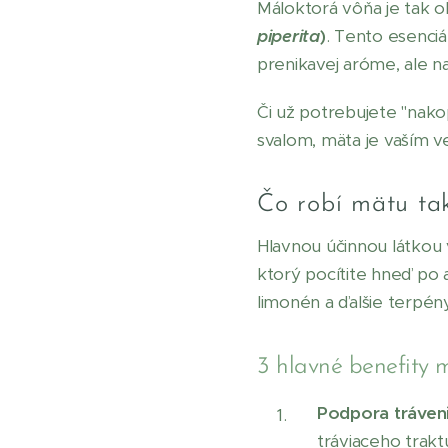
Máloktorá vôňa je tak 
piperita
)
. Tento esenciá
prenikavej aróme, ale n
Či už potrebujete "nako
svalom, mäta je vaším 
Čo robí mätu ta
Hlavnou účinnou látkou 
ktorý pocítite hneď po 
limonén a ďalšie terpény
3 hlavné benefity 
Podpora tráveni
tráviaceho trakt