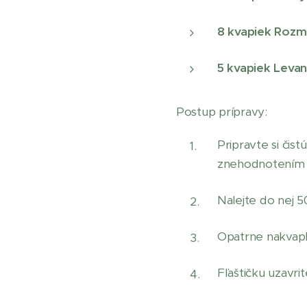
8 kvapiek Rozm
5 kvapiek Leva
Postup prípravy:
Pripravte si čis
znehodnotením 
Nalejte do nej 5
Opatrne nakvapk
Fľaštičku uzavrit