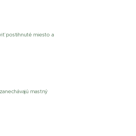
viť postihnuté miesto a
ezanechávajú mastný