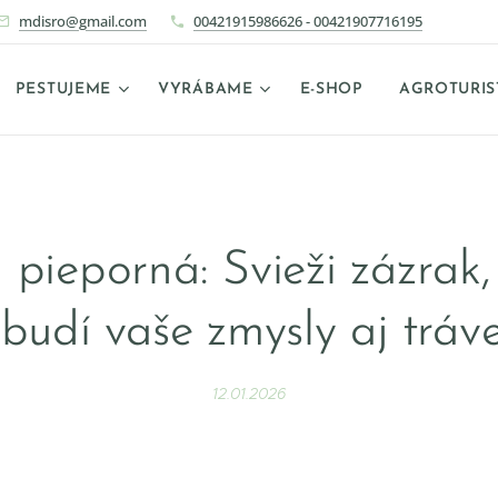
mdisro@gmail.com
00421915986626 - 00421907716195
PESTUJEME
VYRÁBAME
E-SHOP
AGROTURIS
pieporná: Svieži zázrak,
budí vaše zmysly aj tráv
12.01.2026