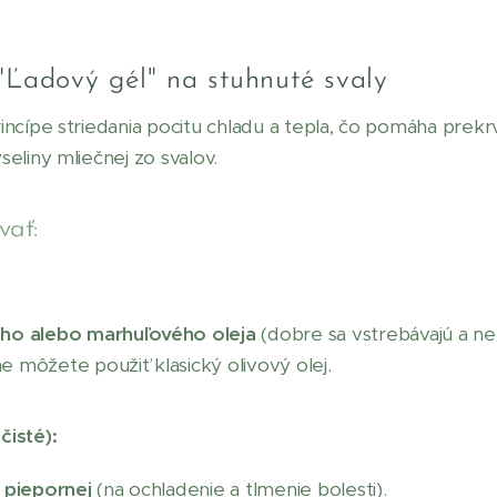
"Ľadový gél" na stuhnuté svaly
incípe striedania pocitu chladu a tepla, čo pomáha prekr
seliny mliečnej zo svalov.
vať:
ho alebo marhuľového oleja
(dobre sa vstrebávajú a n
ne môžete použiť klasický olivový olej.
čisté):
 piepornej
(na ochladenie a tlmenie bolesti).