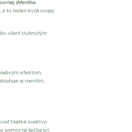
ornej (
Mentha
a to nielen kvôli svojej
ebo uľaviť stuhnutým
chladivým efektom,
obsahuje aj mentón,
vať hladké svalstvo
ko pomocná liečba pri