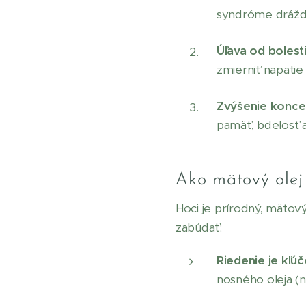
syndróme dráždi
Úľava od bolesti
zmierniť napätie
Zvýšenie koncen
pamäť, bdelosť a
Ako mätový olej
Hoci je prírodný, mätový
zabúdať:
Riedenie je kľú
nosného oleja (