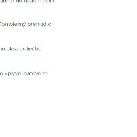
adnuť do nasledujúcich
omplexný prehľad o
 oleja pri liečbe
o vplyve mätového