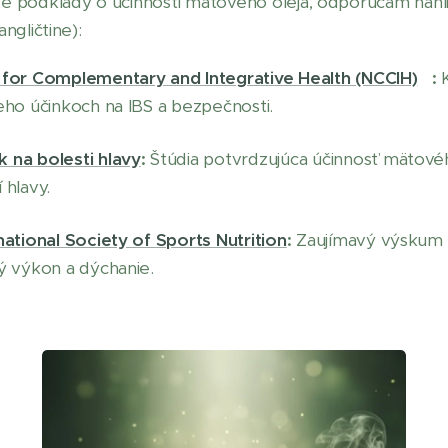
é podklady o účinnosti mätového oleja, odporúčam nahli
ngličtine):
 for Complementary and Integrative Health (NCCIH)
:
K
eho účinkoch na IBS a bezpečnosti.
 na bolesti hlavy
:
Štúdia potvrdzujúca účinnosť mätového
 hlavy.
national Society of Sports Nutrition
:
Zaujímavý výskum 
ý výkon a dýchanie.