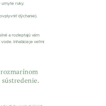
e umyte ruky.
vplyvniť dýchanie).
silné a rozleptajú vám
 vode. Inhalácia je veľmi
 rozmarínom
 sústredenie.