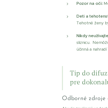
Pozor na oči:
Me
Deti a tehotens
Tehotné ženy by 
Nikdy neužívajt
sliznicu. Nemôžu
účinná a nahradí
Tip do difuz
pre dokonal
Odborné zdroje 