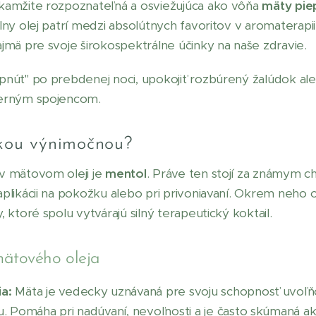
okamžite rozpoznateľná a osviežujúca ako vôňa
mäty piep
lny olej patrí medzi absolútnych favoritov v aromaterapii, 
ajmä pre svoje širokospektrálne účinky na naše zdravie.
pnúť" po prebdenej noci, upokojiť rozbúrený žalúdok al
verným spojencom.
kou výnimočnou?
v mätovom oleji je
mentol
. Práve ten stojí za známym 
aplikácii na pokožku alebo pri privoniavaní. Okrem neho 
, ktoré spolu vytvárajú silný terapeutický koktail.
mätového oleja
a:
Mäta je vedecky uznávaná pre svoju schopnosť uvoľňo
u. Pomáha pri nadúvaní, nevoľnosti a je často skúmaná a