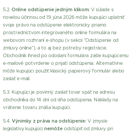
Online odstúpenie jedným klikom:
5.2.
V súlade s
novelou účinnou od 19. júna 2026 môže kupujúci uplatniť
svoje právo na odstúpenie elektronicky priamo
prostredníctvom integrovaného online formulára na
webovom rozhraní e-shopu (v sekcii "Odstúpenie od
zmluvy online"), a to aj bez potreby registrácie.
Obchodník ihneď po odoslaní formulára zašle kupujúcemu
e-mailové potvrdenie o prijatí odstúpenia. Alternatívne
môže kupujúci použiť klasický papierový formulár alebo
zaslať e-mail.
5.3. Kupujúci je povinný zaslať tovar späť na adresu
obchodníka do 14 dní od dňa odstúpenia. Náklady na
vrátenie tovaru znáša kupujúci.
Výnimky z práva na odstúpenie:
5.4.
V zmysle
nemôže
legislatívy kupujúci
odstúpiť od zmluvy pri