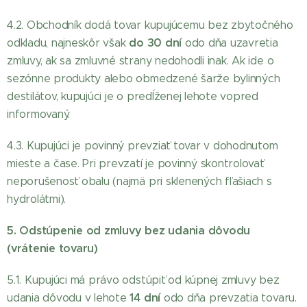
4.2. Obchodník dodá tovar kupujúcemu bez zbytočného
do 30 dní
odkladu, najneskôr však
odo dňa uzavretia
zmluvy, ak sa zmluvné strany nedohodli inak. Ak ide o
sezónne produkty alebo obmedzené šarže bylinných
destilátov, kupujúci je o predĺženej lehote vopred
informovaný.
4.3. Kupujúci je povinný prevziať tovar v dohodnutom
mieste a čase. Pri prevzatí je povinný skontrolovať
neporušenosť obalu (najmä pri sklenených fľašiach s
hydrolátmi).
5. Odstúpenie od zmluvy bez udania dôvodu
(vrátenie tovaru)
5.1. Kupujúci má právo odstúpiť od kúpnej zmluvy bez
14 dní
udania dôvodu v lehote
odo dňa prevzatia tovaru.