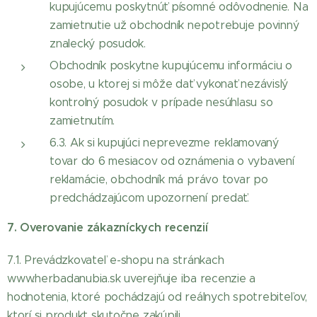
kupujúcemu poskytnúť písomné odôvodnenie. Na
zamietnutie už obchodník nepotrebuje povinný
znalecký posudok.
Obchodník poskytne kupujúcemu informáciu o
osobe, u ktorej si môže dať vykonať nezávislý
kontrolný posudok v prípade nesúhlasu so
zamietnutím.
6.3. Ak si kupujúci neprevezme reklamovaný
tovar do 6 mesiacov od oznámenia o vybavení
reklamácie, obchodník má právo tovar po
predchádzajúcom upozornení predať.
7. Overovanie zákazníckych recenzií
7.1. Prevádzkovateľ e-shopu na stránkach
www.herbadanubia.sk uverejňuje iba recenzie a
hodnotenia, ktoré pochádzajú od reálnych spotrebiteľov,
ktorí si produkt skutočne zakúpili.