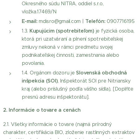
Okresného súdu NITRA, oddiel s.r.o,
vložka.17469/N
E-mail:
Telefón:
mdisro@gmail.com |
0907716195
Kupujúcim (spotrebiteľom)
1.3.
je fyzická osoba,
ktorá pri uzatváraní a plnení spotrebiteľskej
zmluvy nekoná v rámci predmetu svojej
podnikateľskej činnosti, zamestnania alebo
povolania.
Slovenská obchodná
1.4. Orgánom dozoru je
inšpekcia (SOI)
, Inšpektorát SOI pre Nitriansky
kraj (alebo príslušný podľa vášho sídla), [Doplňte
presnú adresu inšpektorátu].
2. Informácie o tovare a cenách
2.1. Všetky informácie o tovare (najmä prírodný
charakter, certifikácia BIO, zloženie rastlinných extraktov