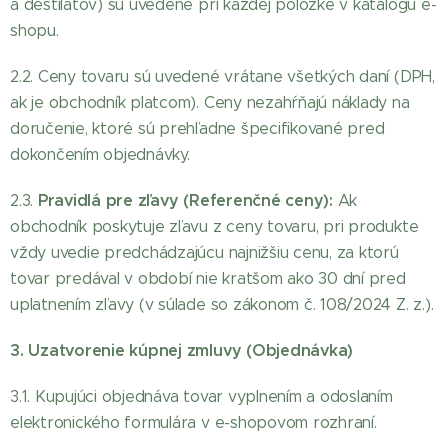
a destilátov) sú uvedené pri každej položke v katalógu e-
shopu.
2.2. Ceny tovaru sú uvedené vrátane všetkých daní (DPH,
ak je obchodník platcom). Ceny nezahŕňajú náklady na
doručenie, ktoré sú prehľadne špecifikované pred
dokončením objednávky.
Pravidlá pre zľavy (Referenčné ceny):
2.3.
Ak
obchodník poskytuje zľavu z ceny tovaru, pri produkte
vždy uvedie predchádzajúcu najnižšiu cenu, za ktorú
tovar predával v období nie kratšom ako 30 dní pred
uplatnením zľavy (v súlade so zákonom č. 108/2024 Z. z.).
3. Uzatvorenie kúpnej zmluvy (Objednávka)
3.1. Kupujúci objednáva tovar vyplnením a odoslaním
elektronického formulára v e-shopovom rozhraní.