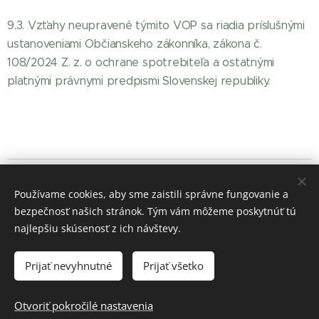
9.3. Vzťahy neupravené týmito VOP sa riadia príslušnými
ustanoveniami Občianskeho zákonníka, zákona č.
108/2024 Z. z. o ochrane spotrebiteľa a ostatnými
platnými právnymi predpismi Slovenskej republiky.
© 2021 HERBA DANUBIA
Používame cookies, aby sme zaistili správne fungovanie a
Bylinková farma
bezpečnosť našich stránok. Tým vám môžeme poskytnúť tú
Mdi s.r.o.,
946 36 Kravany nad Dunajom č. 397
najlepšiu skúsenosť z ich návštevy.
O
dstupenie-od-zmluvy
Ochrana osobných údajov
Cookies
Prijať nevyhnutné
Prijať všetko
Jazyky
Otvoriť pokročilé nastavenia
Slovenčina
Deutsch
Magyar