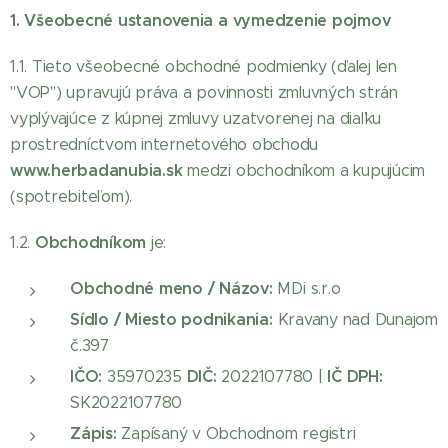
1. Všeobecné ustanovenia a vymedzenie pojmov
1.1. Tieto všeobecné obchodné podmienky (ďalej len
"VOP") upravujú práva a povinnosti zmluvných strán
vyplývajúce z kúpnej zmluvy uzatvorenej na diaľku
prostredníctvom internetového obchodu
www.herbadanubia.sk
medzi obchodníkom a kupujúcim
(spotrebiteľom).
Obchodníkom
1.2.
je:
Obchodné meno / Názov:
MDi s.r.o
Sídlo / Miesto podnikania:
Kravany nad Dunajom
č.397
IČO:
DIČ:
IČ DPH:
35970235
2022107780 |
SK2022107780
Zápis:
Zapísaný v Obchodnom registri