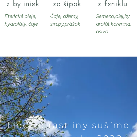
z byliniek
zo šípok
z feniklu
Éterické oleje,
Čaje, džemy,
Semeno,olej,hy
hydroláty, čaje
sirupy,prášok
drolát,korenina,
osivo
Liečivé rastliny sušíme