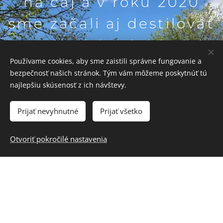
na čaj a v roku 2020
sme začali aj destilovať
a vyrábať éterické oleje
Používame cookies, aby sme zaistili správne fungovanie a
a kvetové vody.
bezpečnosť našich stránok. Tým vám môžeme poskytnúť tú
najlepšiu skúsenosť z ich návštevy.
Prijať nevyhnutné
Prijať všetko
Otvoriť pokročilé nastavenia
© 2021 HERBA DANUBIA
Bylinková farma