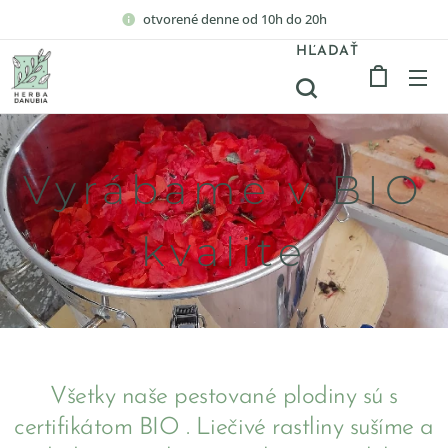
otvorené denne od 10h do 20h
HĽADAŤ
Vyrábame v BIO
kvalite
Všetky naše pestované plodiny sú s
certifikátom BIO . Liečivé rastliny sušíme a