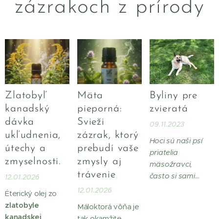
zázrakoch z prírody
Zlatobyľ
Mäta
Byliny pre
kanadský
pieporná:
zvieratá
dávka
Svieži
09.11.2023
ukľudnenia,
zázrak, ktorý
Hoci sú naši psí
útechy a
prebudí vaše
priatelia
zmyselnosti.
zmysly aj
mäsožravci,
trávenie
často si sami
12.01.2026
vyberajú bylinky a
12.01.2026
Éterický olej zo
trávy. Niektorí psi
zlatobyle
Máloktorá vôňa je
sa rozhodnú
kanadskej
tak okamžite