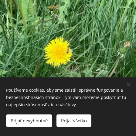
obsah vitamínu C.
A určite si radi
pochutnáte aj na
dobrom
šípkovom džeme
alebo sirupe,
ktorý si môžete
vždy na jeseň
pripraviť z čerstvo
nazbieraných
červených plodov.
Príroda vytvorila
Používame cookies, aby sme zaistili správne fungovanie a
bezpečnosť našich stránok. Tým vám môžeme poskytnúť tú
všetko, čo človek
najlepšiu skúsenosť z ich návštevy.
potrebuje
Prijať nevyhnutné
Prijať všetko