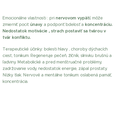
nervovom vypätí
Emocionálne vlastnosti : pri
, môže
únavy
koncentráciu.
zmierniť pocit
a podporiť bdelosť a
Nedostatok motivácie , strach postaviť sa tvárou v
tvár konfliktu.
Terapeutické účinky: bolesti hlavy , choroby dýchacích
ciest, tonikum. Regeneruje pečeň, žlčník, slinivku brušnú a
ľadviny. Metabolické a pred menštruačné problémy,
zadržovanie vody, nedostatok energie, zápal prostaty.
Nízky tlak. Nervové a mentálne tonikum: oslabená pamäť,
koncentrácia.