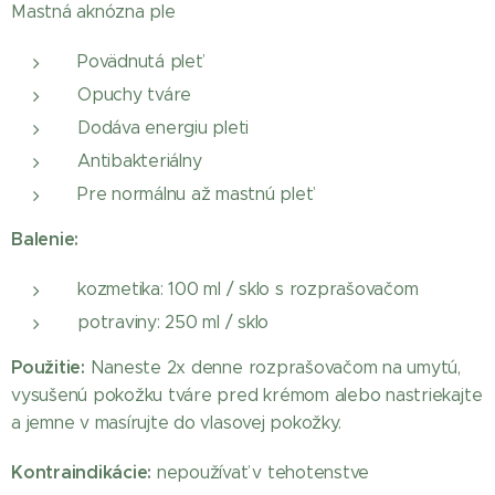
Mastná aknózna ple
Povädnutá pleť
Opuchy tváre
Dodáva energiu pleti
Rozmarín hydrolát
Antibakteriálny
Pre normálnu až mastnú pleť
Balenie:
kozmetika: 100 ml / sklo s rozprašovačom
potraviny: 250 ml / sklo
Použitie:
Naneste 2x denne rozprašovačom na umytú,
vysušenú pokožku tváre pred krémom alebo nastriekajte
a jemne v masírujte do vlasovej pokožky.
Kontraindikácie:
nepoužívať v tehotenstve