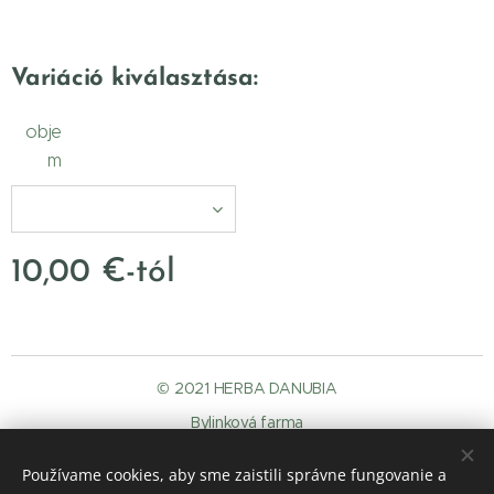
Variáció kiválasztása:
obje
m
10,00
€
-tól
© 2021 HERBA DANUBIA
Bylinková farma
Mdi s.r.o.,
946 36 Kravany nad Dunajom č. 397
Používame cookies, aby sme zaistili správne fungovanie a
GDPR
.
elallas-a-szerzodestol
Sütik