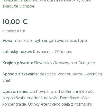
Neužívať vnútorne.
Pre udržanie kvality výrobku
skladujte v chlade.
10,00
€
Áfa nélkül 8,13 €
Vôňa:
intenzívna, bylinná, gáfrová, svieža, teplá
Latinský názov:
Rosmarinus Officinalis
Krajina pôvodu:
Slovensko /Kravany nad Dunajom/
Spôsob získavania:
destilácia vodnou parou - kvitnúca
vňať
Upozornenie:
Uschovajte pred deťmi, chráňte oči.
Nepoužívať neriedené na kožu. Dodržiavať nízke
koncentrácie. Účinky éterického oleja z rozmarínu