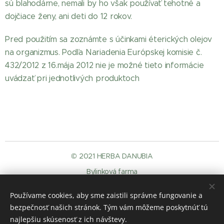
sú blahodárne, nemali by ho však používať tehotné a
dojčiace ženy, ani deti do 12 rokov.
Pred použitím sa zoznámte s účinkami éterických olejov
na organizmus. Podľa Nariadenia Európskej komisie č.
432/2012 z 16.mája 2012 nie je možné tieto informácie
uvádzať pri jednotlivých produktoch
© 2021 HERBA DANUBIA
Bylinková farma
Mdi s.r.o.,
946 36 Kravany nad Dunajom č. 397
Používame cookies, aby sme zaistili správne fungovanie a
GDPR
.
elallas-a-szerzodestol
Sütik
bezpečnosť našich stránok. Tým vám môžeme poskytnúť tú
Nyelvek
najlepšiu skúsenosť z ich návštevy.