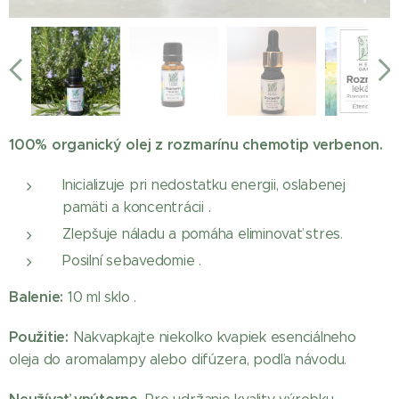
Rozmarín éterický olej
100% organický olej z rozmarínu chemotip verbenon.
Inicializuje pri nedostatku energii, oslabenej
pamäti a koncentrácii .
Zlepšuje náladu a pomáha eliminovať stres.
Posilní sebavedomie .
Balenie:
10 ml sklo .
Použitie:
Nakvapkajte niekoľko kvapiek esenciálneho
oleja do aromalampy alebo difúzera, podľa návodu.