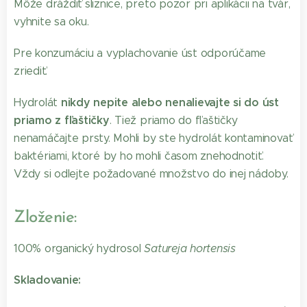
Môže dráždiť sliznice, preto pozor pri aplikácii na tvár,
vyhnite sa oku.
Pre konzumáciu a vyplachovanie úst odporúčame
zriediť.
nikdy nepite alebo nenalievajte si do úst
Hydrolát
priamo z fľaštičky
. Tiež priamo do fľaštičky
nenamáčajte prsty. Mohli by ste hydrolát kontaminovať
baktériami, ktoré by ho mohli časom znehodnotiť.
Vždy si odlejte požadované množstvo do inej nádoby.
Zloženie:
100% organický hydrosol
Satureja hortensis
Skladovanie: