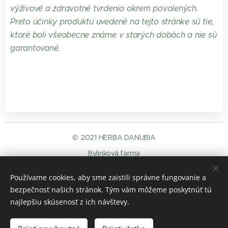
výživové a zdravotné tvrdenia okrem povolených.
Preto účinky produktu uvedené na tejto stránke sú tie,
ktoré boli všeobecne známe v starých dobách a nie sú
garantované.
© 2021 HERBA DANUBIA
Bylinková farma
Mdi s.r.o.,
946 36 Kravany nad Dunajom č. 397
Používame cookies, aby sme zaistili správne fungovanie a
GDPR
.
elallas-a-szerzodestol
Sütik
bezpečnosť našich stránok. Tým vám môžeme poskytnúť tú
Nyelvek
najlepšiu skúsenosť z ich návštevy.
Slovenčina
Deutsch
Magyar