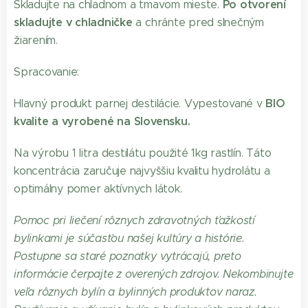
Po otvorení
Skladujte na chladnom a tmavom mieste.
skladujte v chladničke
a chránte pred slnečným
žiarením.
Spracovanie:
BIO
Hlavný produkt parnej destilácie. Vypestované v
kvalite a vyrobené na Slovensku.
Na výrobu 1 litra destilátu použité 1kg rastlín. Táto
koncentrácia zaručuje najvyššiu kvalitu hydrolátu a
optimálny pomer aktívnych látok.
Pomoc pri liečení rôznych zdravotných ťažkostí
bylinkami je súčasťou našej kultúry a histórie.
Postupne sa staré poznatky vytrácajú, preto
informácie čerpajte z overených zdrojov. Nekombinujte
veľa rôznych bylín a bylinných produktov naraz.