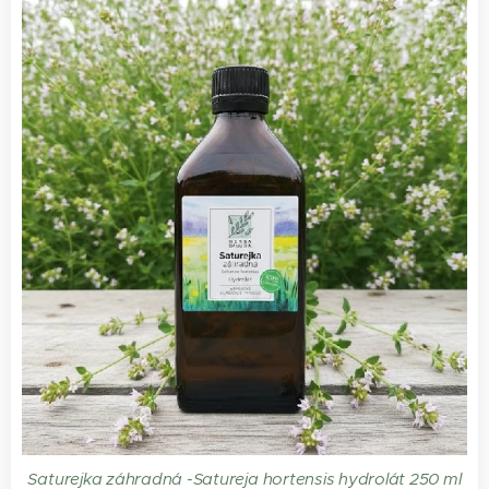
Saturejka záhradná -Satureja hortensis hydrolát 250 ml