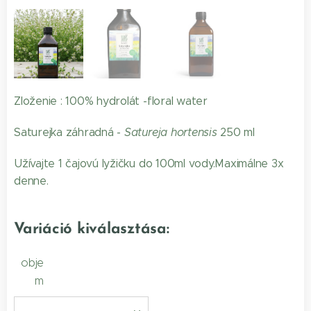
Saturejka záhradná hydrolát
Zloženie : 100% hydrolát -floral water
Saturejka záhradná -
Satureja hortensis
250 ml
Užívajte 1 čajovú lyžičku do 100ml vody.Maximálne 3x
denne.
Variáció kiválasztása:
obje
m