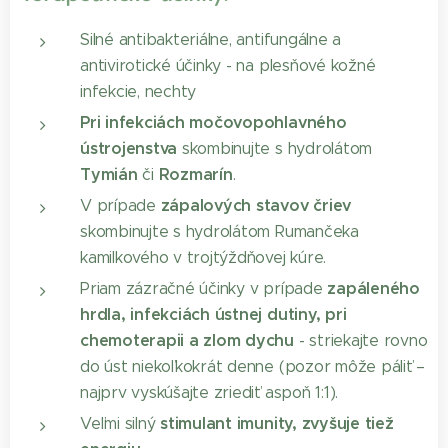
Silné antibakteriálne, antifungálne a
antivirotické účinky - na plesňové kožné
infekcie, nechty
Pri infekciách močovopohlavného
ústrojenstva
skombinujte s hydrolátom
Tymián
Rozmarín
či
.
zápalových stavov čriev
V prípade
skombinujte s hydrolátom Rumančeka
kamilkového v trojtýždňovej kúre.
zapáleného
Priam zázračné účinky v prípade
hrdla, infekciách ústnej dutiny, pri
chemoterapii a zlom dychu
- striekajte rovno
do úst niekoľkokrát denne (pozor môže páliť –
najprv vyskúšajte zriediť aspoň 1:1).
stimulant imunity, zvyšuje tiež
Veľmi silný