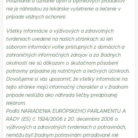
Používanie a užívanie bylín a bylinkových produktov
nie je náhradou za lekárske vyšetrenie a liečenie v
prípade vážnych ochorení.
Všetky informácie o výživových a zdravotných
tvrdeniach uvedené na našich stránkach sú len
súborom informácií voľne prístupných z domácich a
zahraničných informačných zdrojov a za žiadnych
okolností nie sú dôkazom o skutočnom pôsobení
potraviny prípadne jej nutričných a liečivých účinkoch.
Dovoľujeme si vás upozorniť, že všetky informácie na
tejto stránke majú informačný charakter a v žiadnom
prípade neslúžia ako náhrada liečby predpísanej
lekárom.
Podľa NARIADENIA EURÓPSKEHO PARLAMENTU A
RADY (ES) č. 1924/2006 z 20. decembra 2006 o
výživových a zdravotných tvrdeniach o potravinách,
nemôžu byť žiadnym potravinám priraďované iné