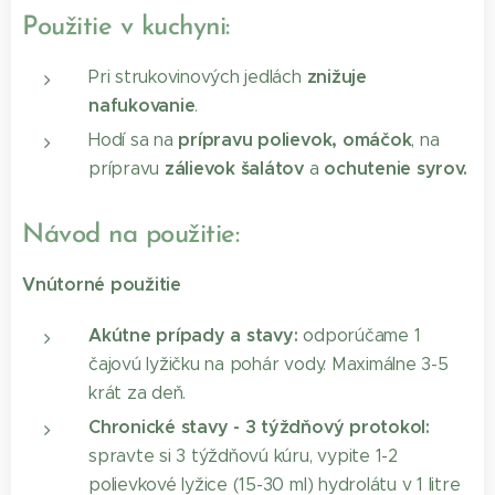
Použitie v kuchyni:
znižuje
Pri strukovinových jedlách
nafukovanie
.
prípravu polievok, omáčok
Hodí sa na
, na
zálievok šalátov
ochutenie syrov.
prípravu
a
Návod na použitie:
Vnútorné použitie
Akútne prípady a stavy:
odporúčame 1
čajovú lyžičku na pohár vody. Maximálne 3-5
krát za deň.
Chronické stavy - 3 týždňový protokol:
spravte si 3 týždňovú kúru, vypite 1-2
polievkové lyžice (15-30 ml) hydrolátu v 1 litre