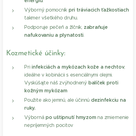
energiu
.
pri tráviacich ťažkostiach
Výborný pomocník
takmer všetkého druhu.
zabraňuje
Podporuje pečeň a žlčník,
nafukovaniu a plynatosti
.
Kozmetické účinky:
infekciách a mykózach kože a nechtov
Pri
,
ideálne v kobinácii s esenciálnymi olejmi.
balíček proti
Vyskúšajte náš zvýhodnený
kožným mykózam
dezinfekciu na
Použite ako jemnú, ale účinnú
ruky.
po uštipnutí hmyzom
Výborná
na zmiernenie
nepríjemných pocitov