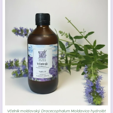
Včelník moldavský Dracecophalum Moldavica hydrolát