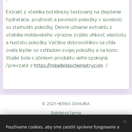
Extrakt z včelníka bol klinicky testovaný na zlepšenie
hydratácie, pružnosti a pevnosti pokožky v súvislosti
so starnutím pokožky. Denné užívanie extraktu z
včelníka moldavského výrazne zvýšilo vlhkosť, elasticitu
a hustotu pokožky. Väčšina dobrovoľníkov sa cítila
oveľa lepšie so vzhľadom svojej pokožky a na konci
štúdie bola s účinkom produktu veľmi spokojná.
/prevzaté z
https://mibellebiochemistry.com
/
© 2021 HERBA DANUBIA
Bylinková farma
Mdi s.r.o.,
946 36 Kravany nad Dunajom č. 397
Používame cookies, aby sme zaistili správne fungovanie a
GDPR
.
elallas-a-szerzodestol
Sütik