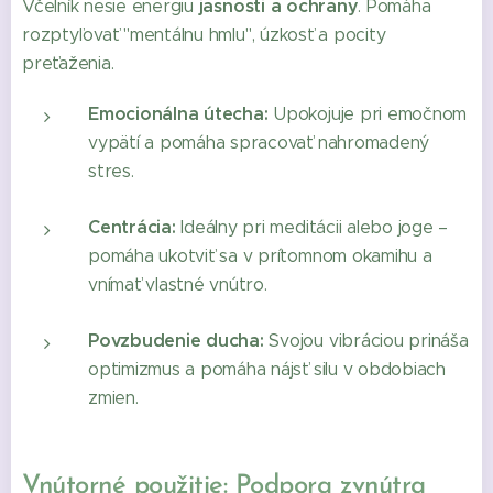
jasnosti a ochrany
Včelník nesie energiu
. Pomáha
rozptyľovať "mentálnu hmlu", úzkosť a pocity
preťaženia.
Emocionálna útecha:
Upokojuje pri emočnom
vypätí a pomáha spracovať nahromadený
stres.
Centrácia:
Ideálny pri meditácii alebo joge –
pomáha ukotviť sa v prítomnom okamihu a
vnímať vlastné vnútro.
Povzbudenie ducha:
Svojou vibráciou prináša
optimizmus a pomáha nájsť silu v obdobiach
zmien.
Vnútorné použitie: Podpora zvnútra