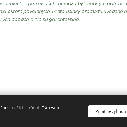
tvrdeniach o potravinách, nemôžu byť žiadnym potravin
ia okrem povolených. Preto účinky produktu uvedené na 
rých dobách a nie sú garantované.
Mdi s.r.o.,
94
ečnosť našich stránok. Tým vám
Prijať nevyhnut