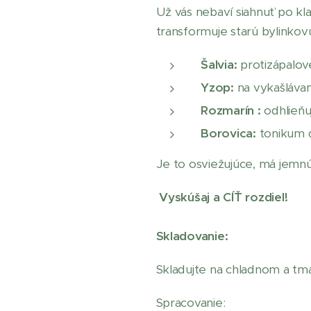
Už vás nebaví siahnuť po k
transformuje starú bylinkov
Šalvia:
protizápalové
Yzop:
na vykašlávani
Rozmarín :
odhlieňu
Borovica:
tonikum dý
Je to osviežujúce, má jemn
Vyskúšaj a CÍŤ rozdiel!
Skladovanie:
Skladujte na chladnom a t
Spracovanie: