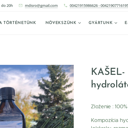
 do 20h
mdisro@gmail.com
00421915986626 - 0042190771619
A TÖRTÉNETÜNK
NÖVEKSZÜNK
GYÁRTUNK
E
KAŠEL- 
hydrolá
Zloženie : 100%
Kompozícia hyd