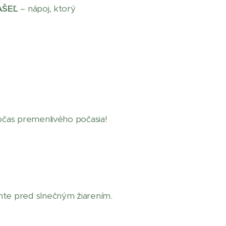
AŠEĽ
– nápoj, ktorý
počas premenlivého počasia!
nte pred slnečným žiarením.