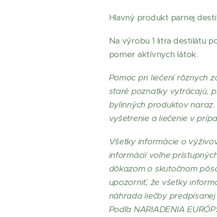
Hlavný produkt parnej dest
Na výrobu 1 litra destilátu p
pomer aktívnych látok.
Pomoc pri liečení rôznych z
staré poznatky vytrácajú, p
bylinných produktov naraz. 
vyšetrenie a liečenie v prí
Všetky informácie o výživo
informácií voľne prístupnýc
dôkazom o skutočnom pôsobe
upozorniť, že všetky inform
náhrada liečby predpísanej
Podľa NARIADENIA EURÓPS