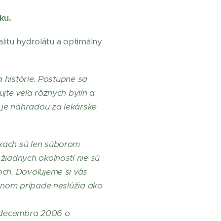
ku.
valitu hydrolátu a optimálny
a histórie. Postupne sa
jte veľa rôznych bylín a
 je náhradou za lekárske
nkach sú len súborom
žiadnych okolností nie sú
och. Dovoľujeme si vás
adnom prípade neslúžia ako
decembra 2006 o