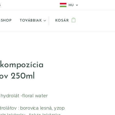
5
HU
-SHOP
TOVÁBBIAK
KOSÁR
kompozícia
tov 250ml
 hydrolát -floral water
rolátov : borovica lesná, yzop