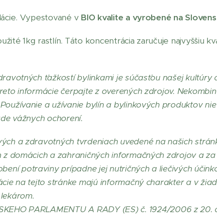
ilácie. Vypestované v
BIO kvalite a vyrobené na Slovens
oužité 1kg rastlín. Táto koncentrácia zaručuje najvyššiu k
dravotných ťažkostí bylinkami je súčasťou našej kultúry 
reto informácie čerpajte z overených zdrojov. Nekombinu
Používanie a užívanie bylín a bylinkových produktov nie
pade vážnych ochorení.
vých a zdravotných tvrdeniach uvedené na našich strá
h z domácich a zahraničných informačných zdrojov a za 
ní potraviny prípadne jej nutričných a liečivých účink
ácie na tejto stránke majú informačný charakter a v ži
 lekárom.
KEHO PARLAMENTU A RADY (ES) č. 1924/2006 z 20. 