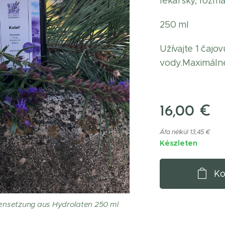
lekársky, rozma
250 ml
Užívajte 1 čajo
vody.Maximáln
16,00
€
Áfa nélkül 13,45 €
Készleten
Ko
nsetzung aus Hydrolaten 250 ml
ašel nápoj