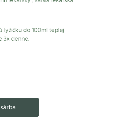
rín lekársky , šalvia lekárska
vú lyžičku do 100ml teplej
e 3x denne.
sárba