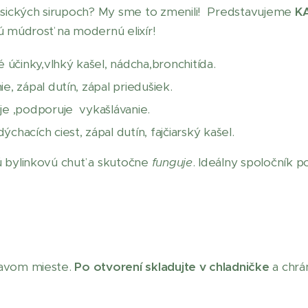
lasických sirupoch? My sme to zmenili! Predstavujeme
K
ú múdrosť na modernú elixír!
 účinky,vlhký kašel, nádcha,bronchitída.
e, zápal dutín, zápal priedušiek.
je ,podporuje vykašlávanie.
chacích ciest, zápal dutín, fajčiarský kašel.
ú bylinkovú chuť a skutočne
funguje
. Ideálny spoločník 
mavom mieste.
Po otvorení skladujte v chladničke
a chrá