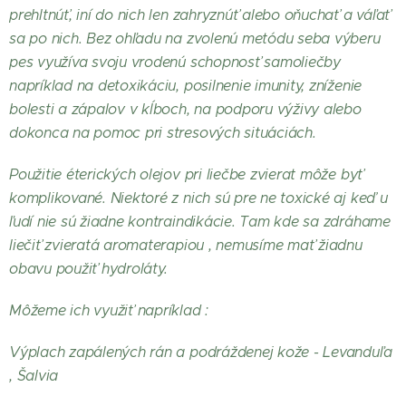
prehltnúť, iní do nich len zahryznúť alebo oňuchať a váľať
sa po nich. Bez ohľadu na zvolenú metódu seba výberu
pes využíva svoju vrodenú schopnosť samoliečby
napríklad na detoxikáciu, posilnenie imunity, zníženie
bolesti a zápalov v kĺboch, na podporu výživy alebo
dokonca na pomoc pri stresových situáciách.
Použitie éterických olejov pri liečbe zvierat môže byť
komplikované. Niektoré z nich sú pre ne toxické aj keď u
ľudí nie sú žiadne kontraindikácie. Tam kde sa zdráhame
liečiť zvieratá aromaterapiou , nemusíme mať žiadnu
obavu použiť hydroláty.
Môžeme ich využiť napríklad :
Výplach zapálených rán a podráždenej kože - Levanduľa
, Šalvia