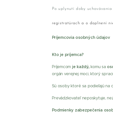
Po uplynutí doby uchovávania
registratúrach a o doplnení n
Príjemcovia osobných údajov
Kto je príjemca?
je každý,
os
Príjemcom
komu sa
orgán verejnej moci, ktorý spra
Sú osoby ktoré sa podieľajú na do
Prevádzkovateľ neposkytuje, nez
Podmienky zabezpečenia oso