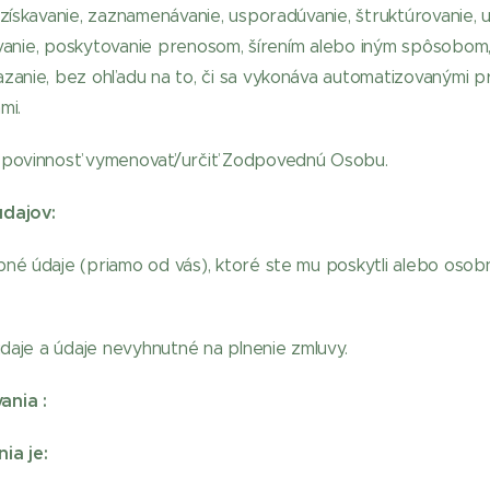
získavanie, zaznamenávanie, usporadúvanie, štruktúrovanie, 
žívanie, poskytovanie prenosom, šírením alebo iným spôsobo
anie, bez ohľadu na to, či sa vykonáva automatizovanými p
mi.
 povinnosť vymenovať/určiť Zodpovednú Osobu.
údajov:
é údaje (priamo od vás), ktoré ste mu poskytli alebo osobn
daje a údaje nevyhnutné na plnenie zmluvy.
ania :
a je: