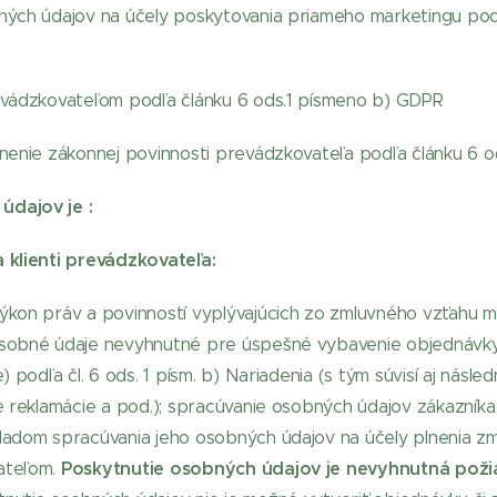
ých údajov na účely poskytovania priameho marketingu podľ
evádzkovateľom podľa článku 6 ods.1 písmeno b) GDPR
nenie zákonnej povinnosti prevádzkovateľa podľa článku 6 o
dajov je :
 klienti prevádzkovateľa:
ýkon práv a povinností vyplývajúcich zo zmluvného vzťahu 
sobné údaje nevyhnutné pre úspešné vybavenie objednávky 
 podľa čl. 6 ods. 1 písm. b) Nariadenia (s tým súvisí aj násl
e reklamácie a pod.); spracúvanie osobných údajov zákazník
adom spracúvania jeho osobných údajov na účely plnenia zm
Poskytnutie osobných údajov je nevyhnutná poži
ateľom.