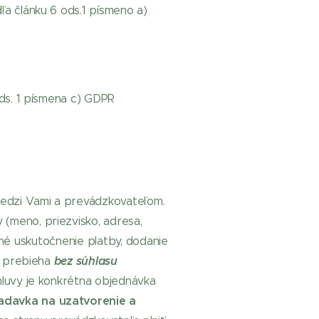
a článku 6 ods.1 písmeno a)
ds. 1 písmena c) GDPR
medzi Vami a prevádzkovateľom.
(meno, priezvisko, adresa,
edné uskutočnenie platby, dodanie
bez súhlasu
a prebieha
luvy je konkrétna objednávka
adavka na uzatvorenie a