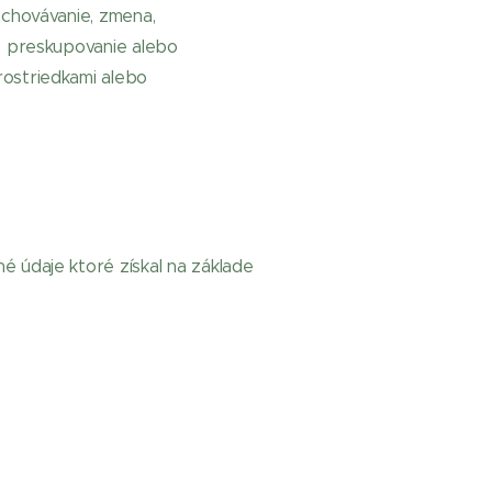
uchovávanie, zmena,
m, preskupovanie alebo
rostriedkami alebo
é údaje ktoré získal na základe