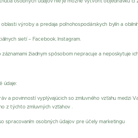
tnutia osobných údajov nie je možné vytvoriť objednávku či 
oblasti výroby a predaja poľnohospodárskych bylín a obilnín
álnych sietí – Facebook, Instagram.
so záznamami žiadnym spôsobom nepracuje a neposkytuje ich
 údaje:
áv a povinností vyplývajúcich so zmluvného vzťahu medzi V
ho z týchto zmluvných vzťahov .
 so spracovaním osobných údajov pre účely marketingu