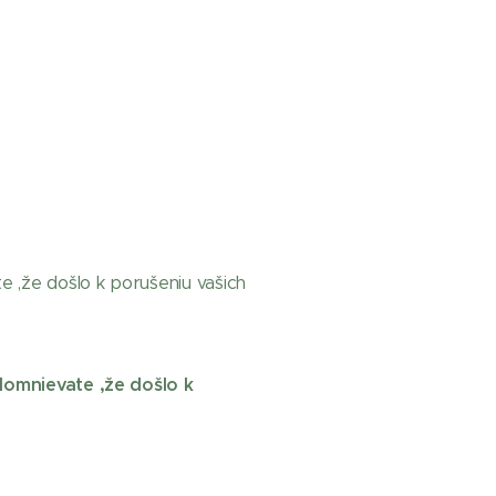
 ,že došlo k porušeniu vašich
omnievate ,že došlo k