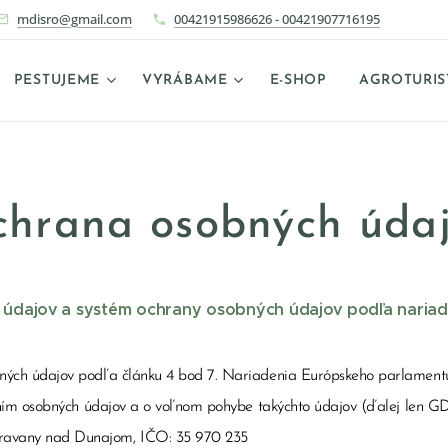
mdisro@gmail.com
00421915986626 - 00421907716195
PESTUJEME
VYRÁBAME
E-SHOP
AGROTURIS
hrana osobných úda
 údajov a systém ochrany osobných údajov podľa naria
bných údajov podľa článku 4 bod 7. Nariadenia Európskeho parlament
vaním osobných údajov a o voľnom pohybe takýchto údajov (ďalej len GD
ravany nad Dunajom, IČO: 35 970 235