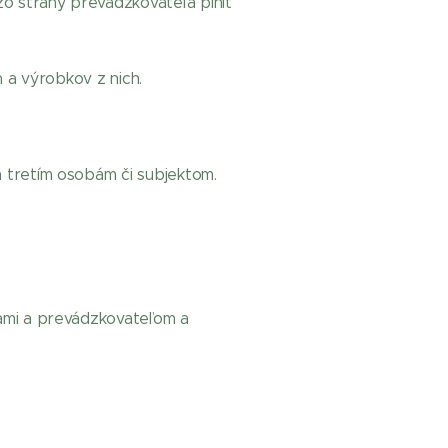
zo strany prevádzkovateľa plniť
 a výrobkov z nich.
 tretím osobám či subjektom.
ami a prevádzkovateľom a