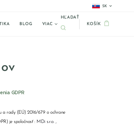
SK
HĽADAŤ
TIKA
BLOG
VIAC
KOŠÍK
jov
denia GDPR
u a rady (EÚ) 2016/679 o ochrane
PR) je spoločnosť :
MDi s.r.o. ,