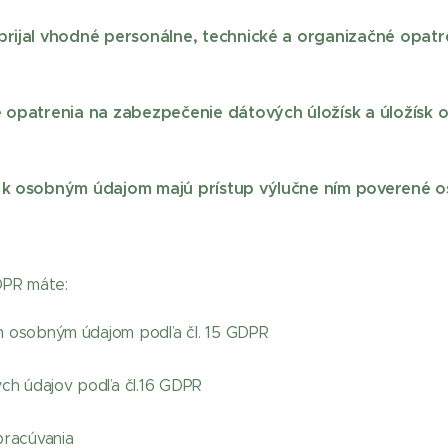
 prijal vhodné personálne, technické a organizačné opat
é opatrenia na zabezpečenie dátových úložísk a úložísk 
e k osobným údajom majú prístup výlučne ním poverené o
DPR máte:
im osobným údajom podľa čl. 15 GDPR
ch údajov podľa čl.16 GDPR
racúvania