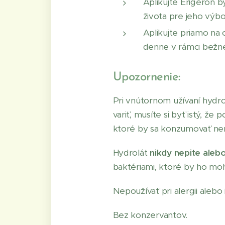
Aplikujte Erigeron b
života pre jeho výbo
Aplikujte priamo na
denne v rámci bežnej
Upozornenie:
Pri vnútornom užívaní hydr
variť, musíte si byť istý, že
ktoré by sa konzumovať nem
Hydrolát
nikdy nepite alebo
baktériami, ktoré by ho mo
Nepoužívať pri alergii alebo
Bez konzervantov.