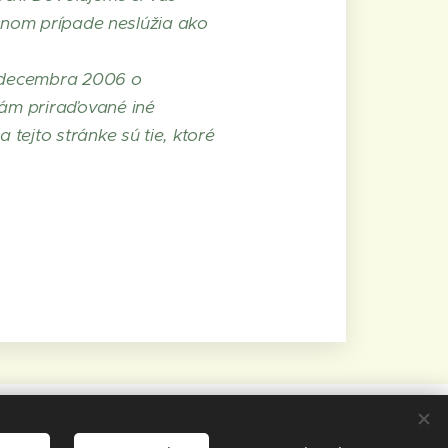
adnom prípade neslúžia ako
decembra 2006 o
ám priraďované iné
tejto stránke sú tie, ktoré
36 Kravany nad Dunajom č. 397
-zmluvy
Ochrana osobných údajov
Cookies