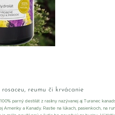
 rosaceu, reumu či krvácanie
 100% parný destilát z rasliny nazývanej aj Turanec kanads
j Ameriky a Kanady. Rastie na lúkach, pasienkoch, na rum