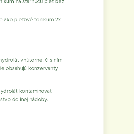
onikum
na starnúcu pleť bez
e ako pleťové tonikum 2x
hydrolát vnútorne, či s ním
Tie obsahujú konzervanty,
 hydrolát kontaminovať
stvo do inej nádoby.