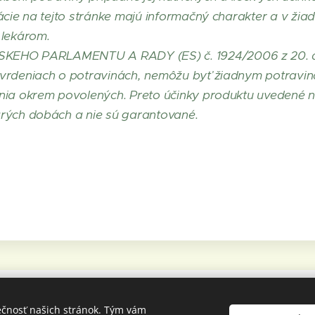
ácie na tejto stránke majú informačný charakter a v ži
 lekárom.
KEHO PARLAMENTU A RADY (ES) č. 1924/2006 z 20. 
tvrdeniach o potravinách, nemôžu byť žiadnym potravin
ia okrem povolených. Preto účinky produktu uvedené na 
rých dobách a nie sú garantované.
Mdi s.r.o.,
946 
ečnosť našich stránok. Tým vám
O
dstupenie-od