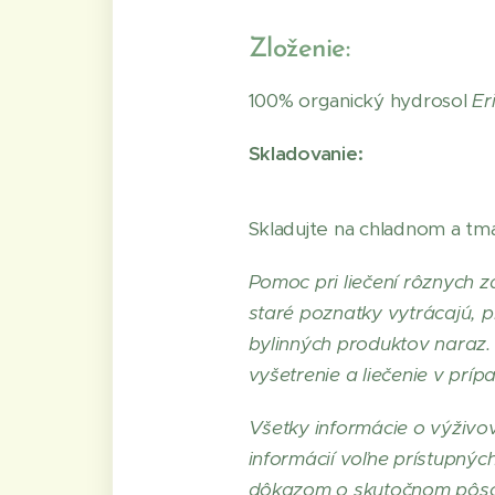
Zloženie:
100% organický hydrosol
Er
Skladovanie:
Skladujte na chladnom a t
Pomoc pri liečení rôznych z
staré poznatky vytrácajú, p
bylinných produktov naraz. 
vyšetrenie a liečenie v prí
Všetky informácie o výživo
informácií voľne prístupnýc
dôkazom o skutočnom pôsobe