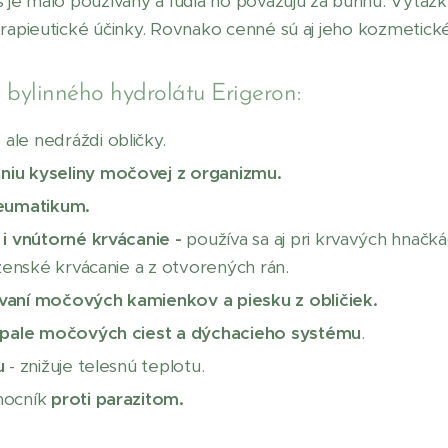
 je málo používaný a ľudia ho považujú za burinu. Výťažk
erapieutické účinky. Rovnako cenné sú aj jeho kozmetické
i bylinného hydrolátu Erigeron:
, ale nedráždi obličky.
niu kyseliny močovej z organizmu.
reumatikum.
 i vnútorné krvácanie -
používa sa aj pri krvavých hnačk
 ženské krvácanie a z otvorených rán.
ovaní močových kamienkov a piesku z obličiek.
pale močových ciest a dýchacieho systému
.
u
- znižuje telesnú teplotu.
mocník
proti parazitom.