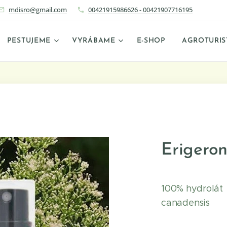
mdisro@gmail.com
00421915986626 - 00421907716195
PESTUJEME
VYRÁBAME
E-SHOP
AGROTURIS
Erigeron
100% hydrolát
canadensis