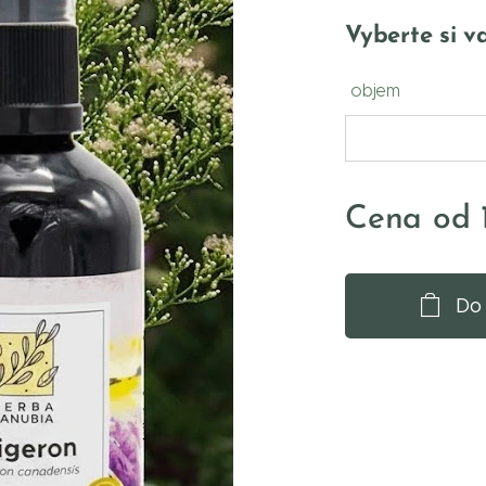
Vyberte si va
objem
Cena od
Do