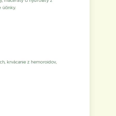
y, maceráty či hydroláty z
 účinky.
ách, krvácanie z hemoroidov,