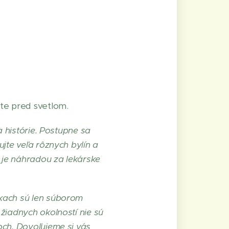
te pred svetlom.
a histórie. Postupne sa
jte veľa rôznych bylín a
 je náhradou za lekárske
nkach sú len súborom
žiadnych okolností nie sú
och. Dovoľujeme si vás