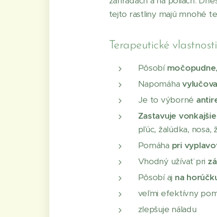
záhradách a na poliach. Dnes
tejto rastliny majú mnohé t
Terapeutické vlastnost
Pôsobí
močopudne
Napomáha
vylučova
Je to výborné
anti
Zastavuje vonkajšie
pľúc, žalúdka, nosa,
Pomáha
pri vyplav
Vhodný užívať pri
zá
Pôsobí aj
na horúčk
veľmi efektívny po
zlepšuje náladu