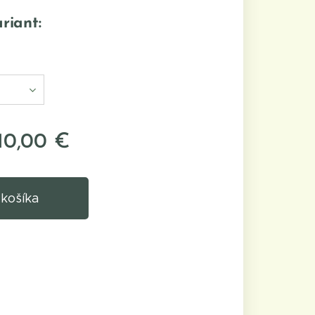
riant:
10,00
€
 košíka