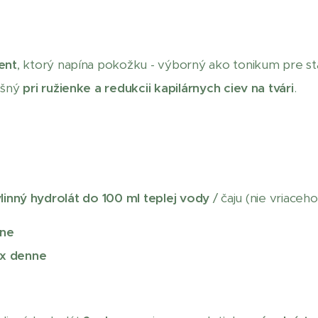
ent
, ktorý napína pokožku - výborný ako tonikum pre st
ešný
pri ružienke a redukcii kapilárnych ciev na tvári
.
linný hydrolát
do 100 ml teplej vody
/ čaju (nie vriaceh
nne
1x denne