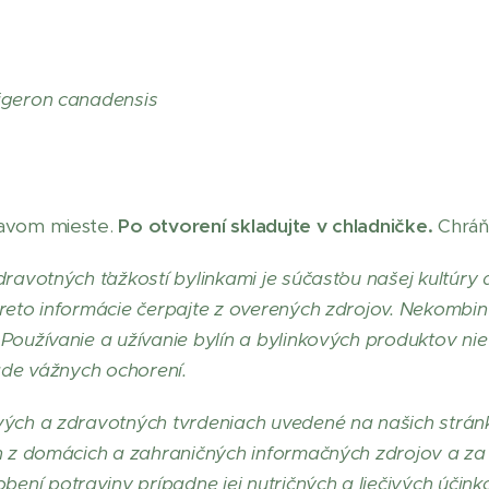
igeron canadensis
mavom mieste.
Po otvorení skladujte v chladničke.
Chráň
dravotných ťažkostí bylinkami je súčasťou našej kultúry 
reto informácie čerpajte z overených zdrojov. Nekombinu
Používanie a užívanie bylín a bylinkových produktov nie
pade vážnych ochorení.
vých a zdravotných tvrdeniach uvedené na našich strá
h z domácich a zahraničných informačných zdrojov a za 
ní potraviny prípadne jej nutričných a liečivých účink