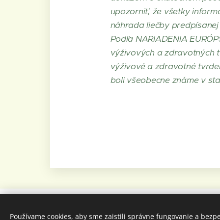
upozorniť, že všetky inform
náhrada liečby predpísanej
Podľa NARIADENIA EURÓPS
výživových a zdravotných 
výživové a zdravotné tvrden
boli všeobecne známe v sta
© 2021 HERBA DANUBIA
Používame cookies, aby sme zaistili správne fungovanie a bezp