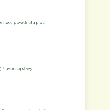
arnúcu povädnutú pleť.
o) / ovocnej šťavy