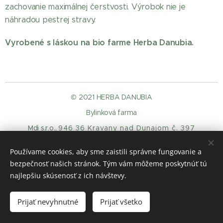
zachovanie maximálnej čerstvosti. Výrobok nie je
náhradou pestrej stravy.
Vyrobené s láskou na bio farme Herba Danubia.
© 2021 HERBA DANUBIA
Bylinková farma
Mdi s.r.o.,
946 36 Kravany nad Dunajom č. 397
O
dstupenie-od-zmluvy
Ochrana osobných údajov
Používame cookies, aby sme zaistili správne fungovanie a
Cookies
bezpečnosť našich stránok. Tým vám môžeme poskytnúť tú
Jazyky
najlepšiu skúsenosť z ich návštevy.
Slovenčina
Deutsch
Magyar
Prijať nevyhnutné
Prijať všetko