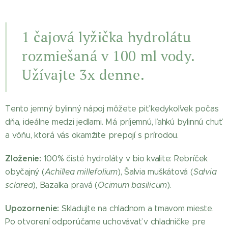
1 čajová lyžička hydrolátu
rozmiešaná v 100 ml vody.
Užívajte 3x denne.
Tento jemný bylinný nápoj môžete piť kedykoľvek počas
dňa, ideálne medzi jedlami. Má príjemnú, ľahkú bylinnú chuť
a vôňu, ktorá vás okamžite prepojí s prírodou.
Zloženie:
100% čisté hydroláty v bio kvalite: Rebríček
obyčajný (
Achillea millefolium
), Šalvia muškátová (
Salvia
sclarea
), Bazalka pravá (
Ocimum basilicum
).
Upozornenie:
Skladujte na chladnom a tmavom mieste.
Po otvorení odporúčame uchovávať v chladničke pre