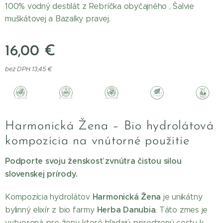
100% vodný destilát z Rebríčka obyčajného , Šalvie
muškátovej a Bazalky pravej.
16,00
€
bez DPH 13,45 €
Harmonická Žena – Bio hydrolátová
kompozícia na vnútorné použitie
Podporte svoju ženskosť zvnútra čistou silou
slovenskej prírody.
Harmonická Žena
Kompozícia hydrolátov
je unikátny
Herba Danubia
bylinný elixír z bio farmy
. Táto zmes je
vytvorená pre ženy, ktoré hľadajú prirodzenú cestu k