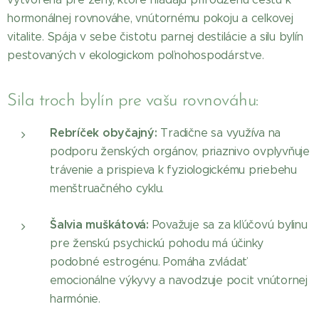
hormonálnej rovnováhe, vnútornému pokoju a celkovej
vitalite. Spája v sebe čistotu parnej destilácie a silu bylín
pestovaných v ekologickom poľnohospodárstve.
Sila troch bylín pre vašu rovnováhu:
Rebríček obyčajný:
Tradične sa využíva na
podporu ženských orgánov, priaznivo ovplyvňuje
trávenie a prispieva k fyziologickému priebehu
menštruačného cyklu.
Šalvia muškátová:
Považuje sa za kľúčovú bylinu
pre ženskú psychickú pohodu má účinky
podobné estrogénu. Pomáha zvládať
emocionálne výkyvy a navodzuje pocit vnútornej
harmónie.