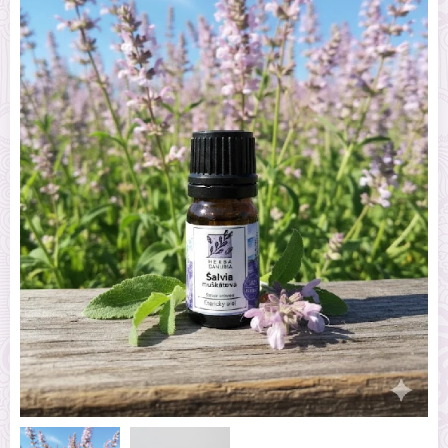
Šalvia muškátová éterický olej