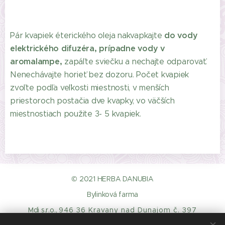
do vody
Pár kvapiek éterického oleja nakvapkajte
elektrického difuzéra, prípadne vody v
aromalampe,
zapáľte sviečku a nechajte odparovať.
Nenechávajte horieť bez dozoru. Počet kvapiek
zvoľte podľa veľkosti miestnosti, v menších
priestoroch postačia dve kvapky, vo väčších
miestnostiach použite 3- 5 kvapiek.
© 2021 HERBA DANUBIA
Bylinková farma
Mdi s.r.o.,
946 36 Kravany nad Dunajom č. 397
O
dstupenie-od-zmluvy
Ochrana osobných údajov