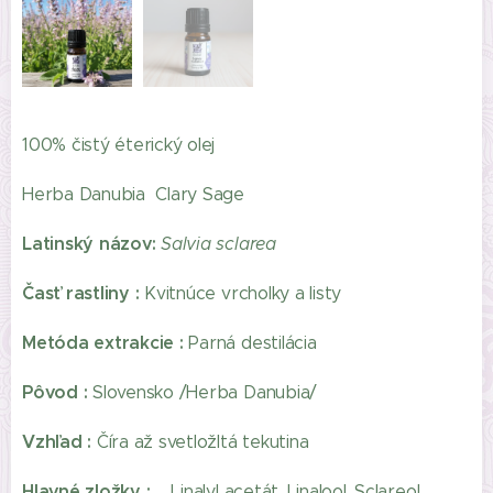
100% čistý éterický olej
Herba Danubia Clary Sage
Latinský názov:
Salvia sclarea
Časť rastliny :
Kvitnúce vrcholky a listy
Metóda extrakcie :
Parná destilácia
Pôvod :
Slovensko /Herba Danubia/
Vzhľad :
Číra až svetložltá tekutina
Hlavné zložky :
Linalyl acetát, Linalool, Sclareol