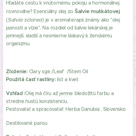
Hľadáte cestu k vnútornému pokoju a hormonálnej
Šalvie muškátovej
rovnováhe? Esenciálny olej zo
Salvia sclarea
(
) je v aromaterapii známy ako "olej
jasnosti a vízie". Na rozdiel od šalvie lekárskej je
jemnejší, sladší a nesmierne láskavý k ženskému
organizmu.
Zloženie:
Clary sge /Leaf /Stem Oil
Použitá časť rastliny:
list a kvet
Vzhľad :
Olej má číru až jemne bledožltú farbu a
stredne hustú konzistenciu.
Pestovateľ a spracovateľ: Herba Danubia , Slovensko
Destilované parou