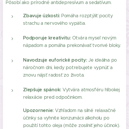
Pôsobí ako prírodné antidepresívum a sedatívum.
Zbavuje úzkosti:
Pomáha rozptýliť pocity
strachu a nervového vypätia.
Podporuje kreativitu:
Otvára myseľ novým
nápadom a pomáha prekonávať tvorivé bloky.
Navodzuje euforické pocity:
Je ideálna po
náročnom dni, kedy potrebujete vypnúť a
znovu nájsť radosť zo života.
Zlepšuje spánok:
Vytvára atmosféru hlbokej
relaxácie pred odpočinkom.
Upozornenie:
Vzhľadom na silné relaxačné
účinky sa vyhnite konzumácii alkoholu po
použití tohto oleja (môže zosilniť jeho účinok).