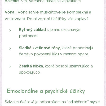
Balenie:
5 ml, sklenená flaška s kvapkatkom
Vôňa šalvie muškátovej je komplexná a
Vôňa :
vrstevnatá. Po otvorení fľaštičky vás zaplaví:
Bylinný základ
s jemne orechovým
podtónom.
Sladké kvetinové tóny
, ktoré pripomínajú
čerstvo pokosenú lúku v rannom opare.
Zemitá hĺbka
, ktorá pôsobí uzemňujúco a
upokojujúco.
Emocionálne a psychické účinky
Šalvia muškátová je odborníkom na "odľahčenie" mysle.