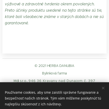
výživové a zdravotné tvrdenia okrem povolených.
Preto účinky produktu uvedené na tejto stránke sú tie,
ktoré boli všeobecne známe v starých dobách a nie sú
garantované.
© 2021 HERBA DANUBIA
Bylinková farma
Mdi s.r.o.,
946 36 Kravany nad Dunajom č. 397
O
dstupenie-od-zmluvy
Ochrana osobných údajov
Používame cookies, aby sme zaistili správne fungovanie a
Cookies
bezpečnosť našich stránok. Tým vám môžeme poskytnúť tú
Jazyky
najlepšiu skúsenosť z ich návštevy.