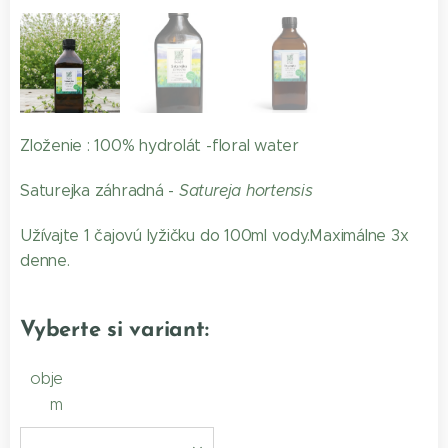
Saturejka záhradná hydrolát
Zloženie : 100% hydrolát -floral water
Saturejka záhradná -
Satureja hortensis
Užívajte 1 čajovú lyžičku do 100ml vody.Maximálne 3x
denne.
Vyberte si variant:
obje
m