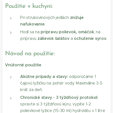
Použitie v kuchyni:
znižuje
Pri strukovinových jedlách
nafukovanie
.
prípravu polievok, omáčok
Hodí sa na
, na
zálievok šalátov
ochutenie syrov.
prípravu
a
Návod na použitie:
Vnútorné použitie
Akútne prípady a stavy:
odporúčame 1
čajovú lyžičku na pohár vody. Maximálne 3-5
krát za deň.
Chronické stavy - 3 týždňový protokol:
spravte si 3 týždňovú kúru, vypite 1-2
polievkové lyžice (15-30 ml) hydrolátu v 1 litre