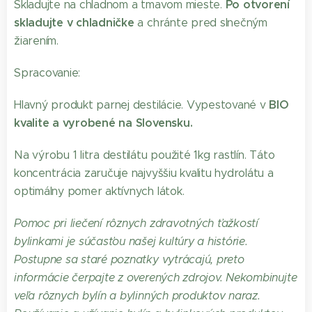
Po otvorení
Skladujte na chladnom a tmavom mieste.
skladujte v chladničke
a chránte pred slnečným
žiarením.
Spracovanie:
BIO
Hlavný produkt parnej destilácie. Vypestované v
kvalite a vyrobené na Slovensku.
Na výrobu 1 litra destilátu použité 1kg rastlín. Táto
koncentrácia zaručuje najvyššiu kvalitu hydrolátu a
optimálny pomer aktívnych látok.
Pomoc pri liečení rôznych zdravotných ťažkostí
bylinkami je súčasťou našej kultúry a histórie.
Postupne sa staré poznatky vytrácajú, preto
informácie čerpajte z overených zdrojov. Nekombinujte
veľa rôznych bylín a bylinných produktov naraz.