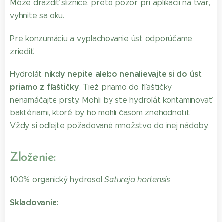
Môže dráždiť sliznice, preto pozor pri aplikácii na tvár,
vyhnite sa oku.
Pre konzumáciu a vyplachovanie úst odporúčame
zriediť.
nikdy nepite alebo nenalievajte si do úst
Hydrolát
priamo z fľaštičky
. Tiež priamo do fľaštičky
nenamáčajte prsty. Mohli by ste hydrolát kontaminovať
baktériami, ktoré by ho mohli časom znehodnotiť.
Vždy si odlejte požadované množstvo do inej nádoby.
Zloženie:
100% organický hydrosol
Satureja hortensis
Skladovanie: