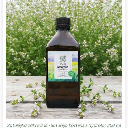
Saturejka záhradná -Satureja hortensis hydrolát 250 ml