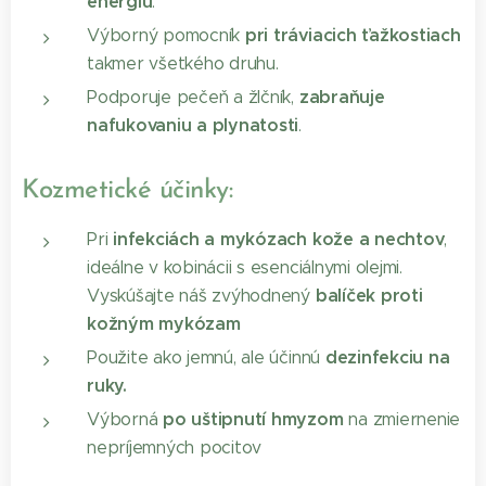
energiu
.
pri tráviacich ťažkostiach
Výborný pomocník
takmer všetkého druhu.
zabraňuje
Podporuje pečeň a žlčník,
nafukovaniu a plynatosti
.
Kozmetické účinky:
infekciách a mykózach kože a nechtov
Pri
,
ideálne v kobinácii s esenciálnymi olejmi.
balíček proti
Vyskúšajte náš zvýhodnený
kožným mykózam
dezinfekciu na
Použite ako jemnú, ale účinnú
ruky.
po uštipnutí hmyzom
Výborná
na zmiernenie
nepríjemných pocitov