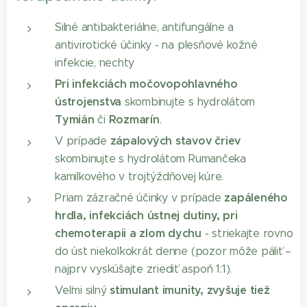
Silné antibakteriálne, antifungálne a
antivirotické účinky - na plesňové kožné
infekcie, nechty
Pri infekciách močovopohlavného
ústrojenstva
skombinujte s hydrolátom
Tymián
Rozmarín
či
.
zápalových stavov čriev
V prípade
skombinujte s hydrolátom Rumančeka
kamilkového v trojtýždňovej kúre.
zapáleného
Priam zázračné účinky v prípade
hrdla, infekciách ústnej dutiny, pri
chemoterapii a zlom dychu
- striekajte rovno
do úst niekoľkokrát denne (pozor môže páliť –
najprv vyskúšajte zriediť aspoň 1:1).
stimulant imunity, zvyšuje tiež
Veľmi silný