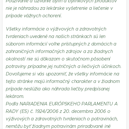
Používanie a užívanie bylín a bylinkových produktov
nie je náhradou za lekárske vyšetrenie a liečenie v
prípade vážnych ochorení.
Všetky informácie o výživových a zdravotných
tvrdeniach uvedené na našich stránkach sú len
súborom informácií voľne prístupných z domácich a
zahraničných informačných zdrojov a za žiadnych
okolností nie sú dôkazom o skutočnom pôsobení
potraviny prípadne jej nutričných a liečivých účinkoch.
Dovoľujeme si vás upozorniť, že všetky informácie na
tejto stránke majú informačný charakter a v žiadnom
prípade neslúžia ako náhrada liečby predpísanej
lekárom.
Podľa NARIADENIA EURÓPSKEHO PARLAMENTU A
RADY (ES) č. 1924/2006 z 20. decembra 2006 o
výživových a zdravotných tvrdeniach o potravinách,
nemôžu byť žiadnym potravinám priraďované iné