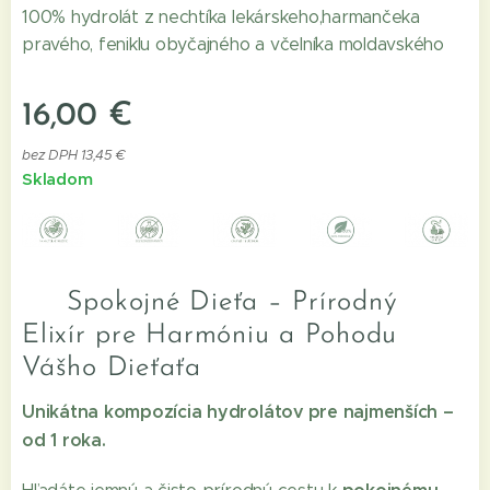
100% hydrolát z nechtíka lekárskeho,harmančeka
pravého, feniklu obyčajného a včelníka moldavského
16,00
€
bez DPH 13,45 €
Skladom
🌿 Spokojné Dieťa – Prírodný
Elixír pre Harmóniu a Pohodu
Vášho Dieťaťa
Unikátna kompozícia hydrolátov pre najmenších –
od 1 roka.