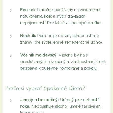
Fenikel:
Tradične používaný na zmiernenie
nafukovania, kolík a iných tráviacich
nepríjemností. Pre ľahké a spokojné bruško.
Nechtík:
Podporuje obranyschopnosť a je
známy pre svoje jemné regeneračné účinky.
Včelník moldavský:
Vzácna bylina s
preukázanými relaxačnými vlastnosťami, ktorá
prispieva k duševnej rovnováhe a pokoju.
Prečo si vybrať Spokojné Dieťa?
Jemný a bezpečný:
od 1
Určený pre deti
roka
. Neobsahuje alkohol, umelé farbivá ani
konzervanty.