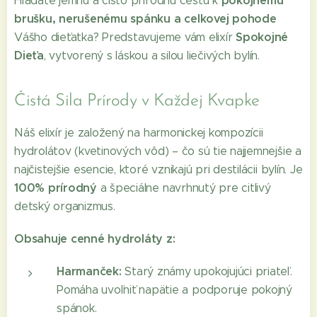
pokojnému
Hľadáte jemnú a čisto prírodnú cestu k
brušku, nerušenému spánku a celkovej pohode
Spokojné
Vášho dieťatka? Predstavujeme vám elixír
Dieťa
, vytvorený s láskou a silou liečivých bylín.
Čistá Sila Prírody v Každej Kvapke
Náš elixír je založený na harmonickej kompozícii
hydrolátov (kvetinových vôd) – čo sú tie najjemnejšie a
najčistejšie esencie, ktoré vznikajú pri destilácii bylín. Je
100% prírodný
a špeciálne navrhnutý pre citlivý
detský organizmus.
Obsahuje cenné hydroláty z:
Harmanček:
Starý známy upokojujúci priateľ.
Pomáha uvoľniť napätie a podporuje pokojný
spánok.