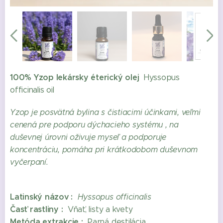
Yzop lekársky EO
100% Yzop lekársky éterický olej
Hyssopus
officinalis oil
Yzop je posvätná bylina s čistiacimi účinkami, veľmi
cenená pre podporu dýchacieho systému ,
na
duševnej úrovni oživuje myseľ a podporuje
koncentráciu, pomáha pri krátkodobom duševnom
vyčerpaní.
Latinský názov :
Hyssopus officinalis
Časť rastliny :
Vňať, listy a kvety
Metóda extrakcie :
Parná destilácia