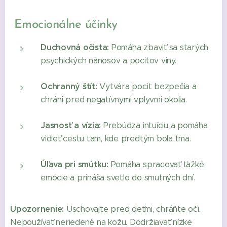
Emocionálne účinky
Duchovná očista:
Pomáha zbaviť sa starých
psychických nánosov a pocitov viny.
Ochranný štít:
Vytvára pocit bezpečia a
chráni pred negatívnymi vplyvmi okolia.
Jasnosť a vízia:
Prebúdza intuíciu a pomáha
vidieť cestu tam, kde predtým bola tma.
Úľava pri smútku:
Pomáha spracovať ťažké
emócie a prináša svetlo do smutných dní.
Upozornenie:
Uschovajte pred deťmi, chráňte oči.
Nepoužívať neriedené na kožu. Dodržiavať nízke