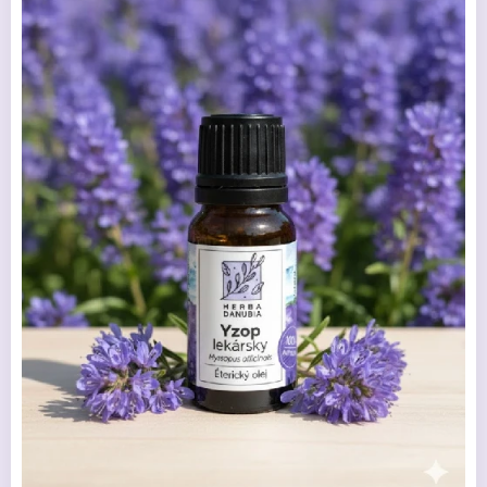
Yzop lekársky EO