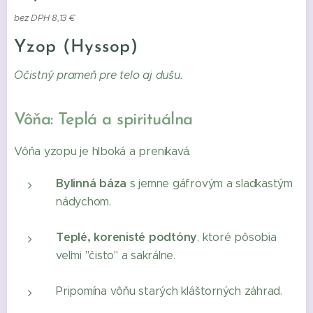
bez DPH 8,13 €
Yzop (Hyssop)
Očistný prameň pre telo aj dušu.
Vôňa: Teplá a spirituálna
Vôňa yzopu je hlboká a prenikavá.
Bylinná báza
s jemne gáfrovým a sladkastým
nádychom.
Teplé, korenisté podtóny
, ktoré pôsobia
veľmi "čisto" a sakrálne.
Pripomína vôňu starých kláštorných záhrad.