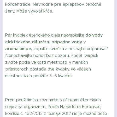
koncentrácie. Nevhodné pre epileptikov, tehotné
ženy. Môže vyvolať kŕče.
do vody
Pár kvapiek éterického oleja nakvapkajte
elektrického difuzéra, prípadne vody v
aromalampe,
zapáľte sviečku a nechajte odparovať.
Nenechávajte horieť bez dozoru. Počet kvapiek
zvoľte podľa veľkosti miestnosti, v menších
priestoroch postačia dve kvapky, vo väčších
miestnostiach použite 3- 5 kvapiek.
Pred použitím sa zoznámte s účinkami éterických
olejov na organizmus. Podľa Nariadenia Európskej
komisie č. 432/2012 z 16.mája 2012 nie je možné tieto