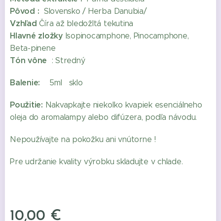
Pôvod :
Slovensko / Herba Danubia/
Vzhľad
Číra až bledožltá tekutina
Hlavné zložky
Isopinocamphone, Pinocamphone,
Beta-pinene
Tón vône
: Stredný
Balenie:
5ml sklo
Použitie:
Nakvapkajte niekoľko kvapiek esenciálneho
oleja do aromalampy alebo difúzera, podľa návodu.
Nepoužívajte na pokožku ani vnútorne !
Pre udržanie kvality výrobku skladujte v chlade.
10,00
€