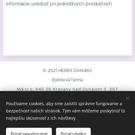
informácie uvádzať pri jednotlivých produktoch
© 2021 HERBA DANUBIA
Bylinková farma
Mdi s.r.o.,
946 36 Kravany nad Dunajom č. 397
O
dstupenie-od-zmluvy
Ochrana osobných údajov
Používame cookies, aby sme zaistili správne fungovanie a
Cookies
bezpečnosť našich stránok. Tým vám môžeme poskytnúť tú
Jazyky
najlepšiu skúsenosť z ich návštevy.
Slovenčina
Deutsch
Magyar
Prijať nevyhnutné
Prijať všetko