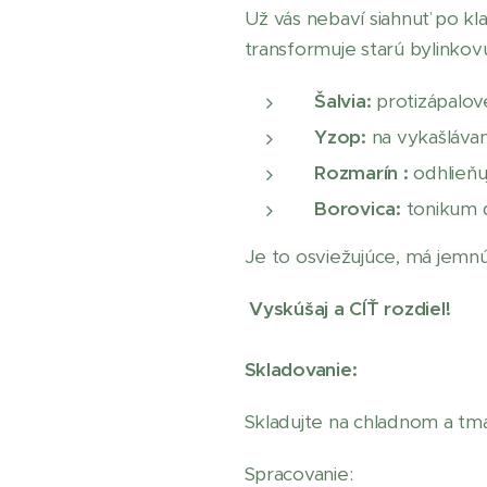
Už vás nebaví siahnuť po k
transformuje starú bylinkov
Šalvia:
protizápalové
Yzop:
na vykašlávani
Rozmarín :
odhlieňu
Borovica:
tonikum dý
Je to osviežujúce, má jemn
Vyskúšaj a CÍŤ rozdiel!
Skladovanie:
Skladujte na chladnom a t
Spracovanie: