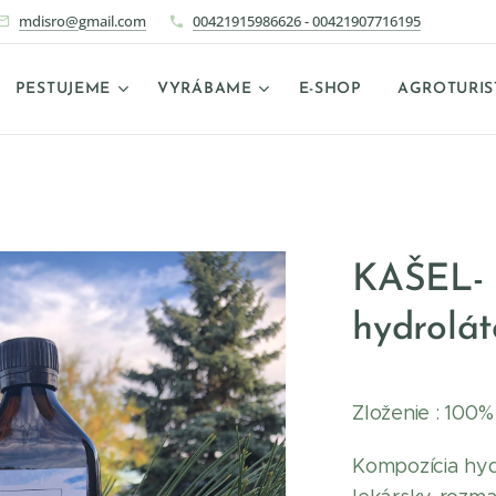
mdisro@gmail.com
00421915986626 - 00421907716195
PESTUJEME
VYRÁBAME
E-SHOP
AGROTURIS
KAŠEL- 
hydrolá
Zloženie : 100%
Kompozícia hyd