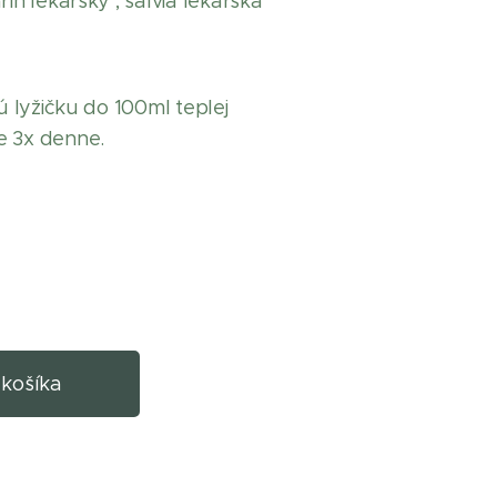
rín lekársky , šalvia lekárska
vú lyžičku do 100ml teplej
e 3x denne.
 košíka