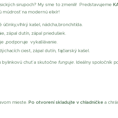
lasických sirupoch? My sme to zmenili! Predstavujeme
K
ú múdrosť na modernú elixír!
 účinky,vlhký kašel, nádcha,bronchitída.
e, zápal dutín, zápal priedušiek.
je ,podporuje vykašlávanie.
chacích ciest, zápal dutín, fajčiarský kašel.
ú bylinkovú chuť a skutočne
funguje
. Ideálny spoločník 
mavom mieste.
Po otvorení skladujte v chladničke
a chrá