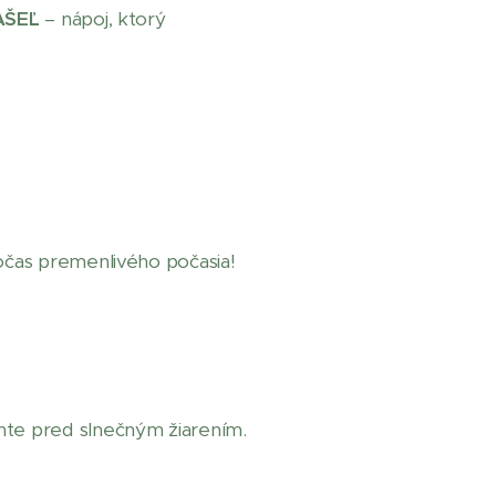
AŠEĽ
– nápoj, ktorý
počas premenlivého počasia!
nte pred slnečným žiarením.