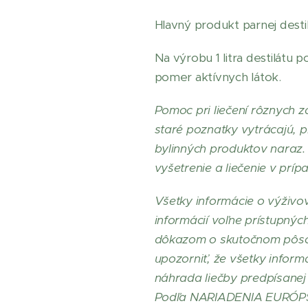
Hlavný produkt parnej dest
Na výrobu 1 litra destilátu p
pomer aktívnych látok.
Pomoc pri liečení rôznych z
staré poznatky vytrácajú, p
bylinných produktov naraz. 
vyšetrenie a liečenie v prí
Všetky informácie o výživo
informácií voľne prístupnýc
dôkazom o skutočnom pôsobe
upozorniť, že všetky inform
náhrada liečby predpísanej
Podľa NARIADENIA EURÓPS