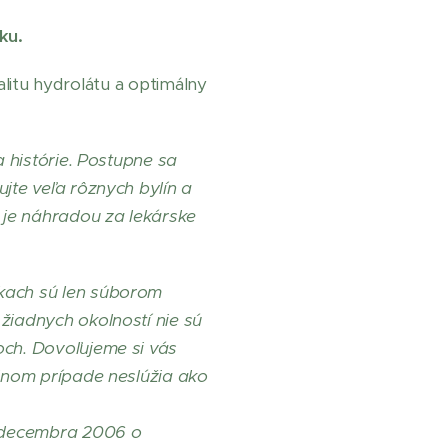
ku.
valitu hydrolátu a optimálny
a histórie. Postupne sa
jte veľa rôznych bylín a
 je náhradou za lekárske
nkach sú len súborom
žiadnych okolností nie sú
och. Dovoľujeme si vás
adnom prípade neslúžia ako
decembra 2006 o