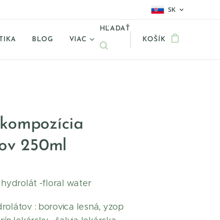
SK
HĽADAŤ
TIKA
BLOG
VIAC
KOŠÍK
kompozícia
tov 250ml
 hydrolát -floral water
rolátov : borovica lesná, yzop