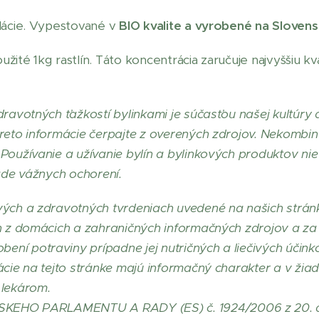
ilácie. Vypestované v
BIO kvalite a vyrobené na Slovens
oužité 1kg rastlín. Táto koncentrácia zaručuje najvyššiu k
dravotných ťažkostí bylinkami je súčasťou našej kultúry 
reto informácie čerpajte z overených zdrojov. Nekombinu
Používanie a užívanie bylín a bylinkových produktov nie
pade vážnych ochorení.
vých a zdravotných tvrdeniach uvedené na našich strá
h z domácich a zahraničných informačných zdrojov a za 
ní potraviny prípadne jej nutričných a liečivých účink
ácie na tejto stránke majú informačný charakter a v ži
 lekárom.
KEHO PARLAMENTU A RADY (ES) č. 1924/2006 z 20. 