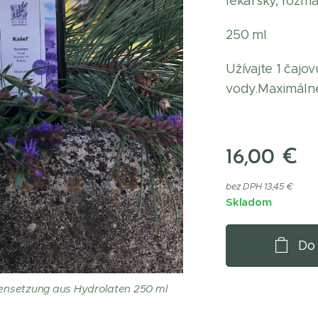
lekársky, rozma
250 ml
Užívajte 1 čajo
vody.Maximáln
16,00
€
bez DPH 13,45 €
Skladom
Do
nsetzung aus Hydrolaten 250 ml
ašel nápoj