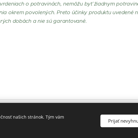
tvrdeniach o potravinách, nemôžu byť žiadnym potravin
ia okrem povolených. Preto účinky produktu uvedené na 
rých dobách a nie sú garantované.
Mdi s.r.o.,
946 
ečnosť našich stránok. Tým vám
O
dstupenie-od
Prijať nevyhn