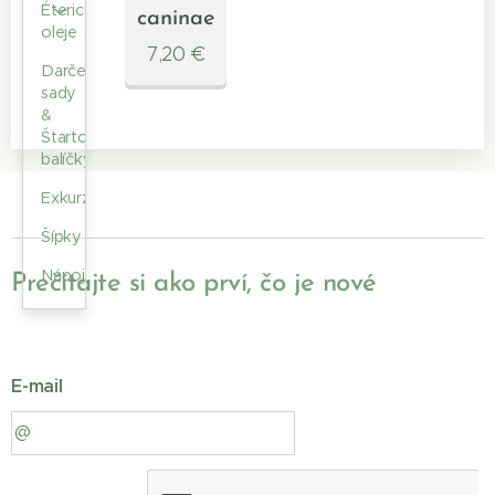
Éterické
caninae
oleje
7,20
€
Darčekové
sady
&
Štartovacie
balíčky
Exkurzie
Šípky
Nápoje
Prečítajte si ako prví, čo je nové
E-mail