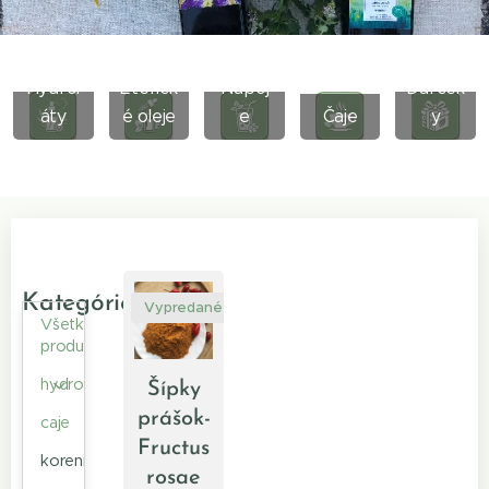
Hydrol
Eterick
Nápoj
Darček
áty
é oleje
e
Čaje
y
Kategórie
Vypredané
Všetky
produkty
hydrolaty
Šípky
prášok-
caje
Fructus
koreniny
rosae