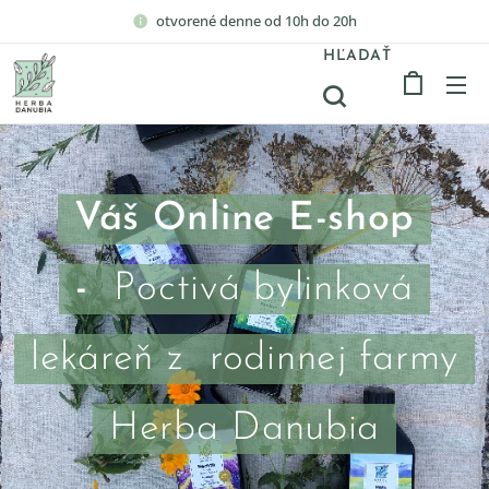
otvorené denne od 10h do 20h
HĽADAŤ
Váš Online E-shop
-
Poctivá bylinková
lekáreň z rodinnej farmy
Herba Danubia