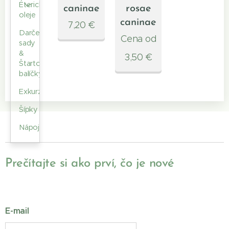
Éterické
caninae
rosae
oleje
caninae
7,20
€
Darčekové
Cena od
sady
&
3,50
€
Štartovacie
balíčky
Exkurzie
Šípky
Nápoje
Prečítajte si ako prví, čo je nové
E-mail