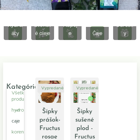
Hydrol
Eterick
Nápoj
Darček
áty
é oleje
e
Čaje
y
Kategórie
Vypredané
Vypredané
Všetky
produkty
hydrolaty
Šípky
Šípky
prášok-
sušené
caje
Fructus
plod -
koreniny
rosae
Fructus