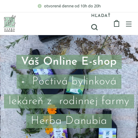
otvorené denne od 10h do 20h
HĽADAŤ
Váš Online E-shop
-
Poctivá bylinková
lekáreň z rodinnej farmy
Herba Danubia