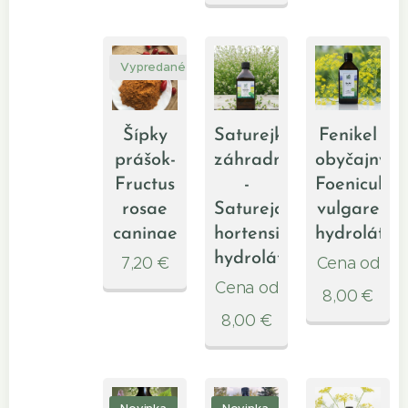
Vypredané
Šípky
Saturejka
Fenikel
prášok-
záhradná
obyčajný
Fructus
-
Foeniculu
rosae
Satureja
vulgare
caninae
hortensis
hydrolát
hydrolát
7,20
€
Cena od
Cena od
8,00
€
8,00
€