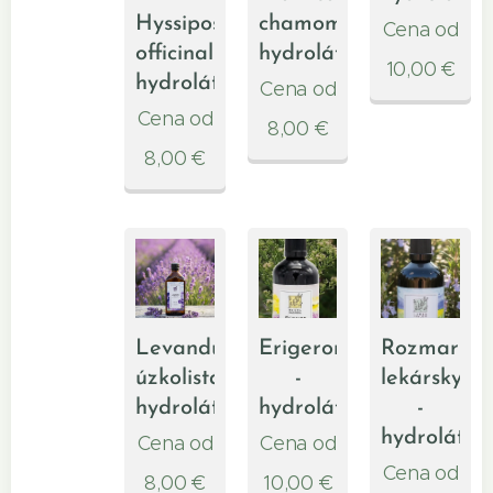
Hyssipos
chamomilla
Cena od
officinalis
hydrolát
10,00
€
hydrolát
Cena od
Cena od
8,00
€
8,00
€
Levanduľa
Erigeron
Rozmarín
úzkolistá
-
lekársky
hydrolát
hydrolát
-
hydrolát
Cena od
Cena od
Cena od
8,00
€
10,00
€