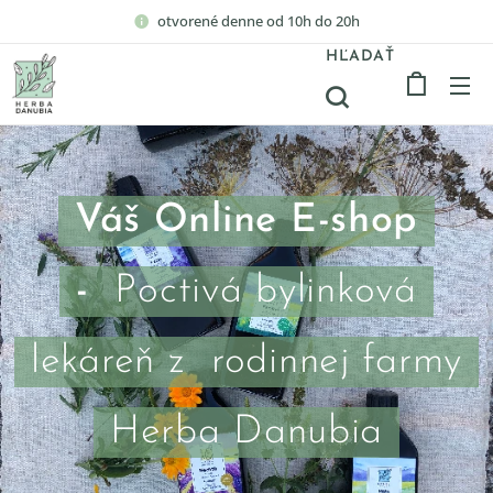
otvorené denne od 10h do 20h
HĽADAŤ
Váš Online E-shop
-
Poctivá bylinková
lekáreň z rodinnej farmy
Herba Danubia