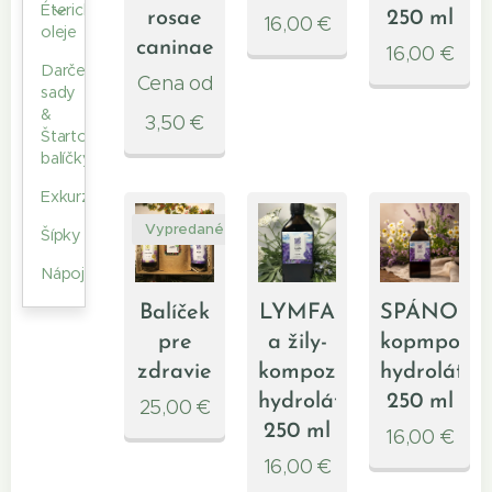
Éterické
rosae
250 ml
16,00
€
oleje
caninae
16,00
€
Darčekové
Cena od
sady
&
3,50
€
Štartovacie
balíčky
Exkurzie
Vypredané
Šípky
Nápoje
Balíček
LYMFA
SPÁNOK-
pre
a žily-
kopmpozíc
zdravie
kompozícia
hydrolátov
hydrolátov
250 ml
25,00
€
250 ml
16,00
€
16,00
€