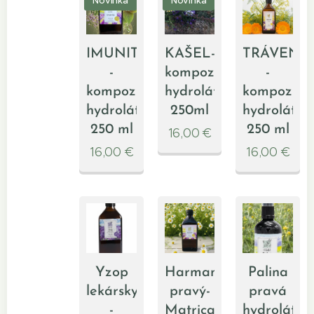
Novinka
Novinka
IMUNITA
KAŠEL-
TRÁVENIE
-
kompozícia
-
kompozícia
hydrolátov
kompozíci
hydrolátov
250ml
hydrolátov
250 ml
250 ml
16,00
€
16,00
€
16,00
€
Yzop
Harmanček
Palina
lekársky
pravý-
pravá
-
Matricaria
hydrolát