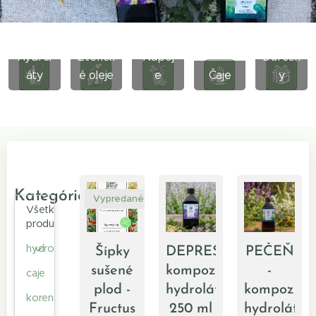
Hydrol
Eterick
Nápoj
Darček
áty
é oleje
e
Čaje
y
Kategórie
Vypredané
Všetky
produkty
hydrolaty
Šípky
DEPRESS-
PEČEŇ
sušené
kompozícia
-
caje
plod -
hydrolátov
kompozíci
koreniny
Fructus
250 ml
hydrolátov